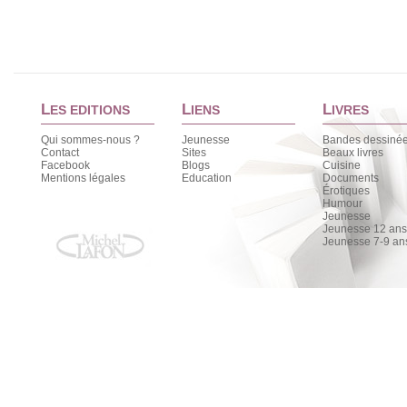
L
L
L
ES EDITIONS
IENS
IVRES
Qui sommes-nous ?
Jeunesse
Bandes dessiné
Contact
Sites
Beaux livres
Facebook
Blogs
Cuisine
Mentions légales
Education
Documents
Érotiques
Humour
Jeunesse
Jeunesse 12 ans 
Jeunesse 7-9 an