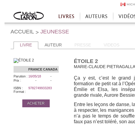
MICH
LIVRES
AUTEURS
VIDÉO
Accueil
ACCUEIL
JEUNESSE
>
LIVRE
AUTEUR
PRESSE
VIDEOS
ÉTOILE 2
MARIE-CLAUDE PIETRAGALL
FRANCE
CANADA
-
Parution :
16/05/18
Ça y est, c’est le grand
-
-
Prix :
formation de petit rat à l’Op
ISBN :
9782749933283
Émilie et Elsa, les insé
Format :
grande rivale, Aurore Bessier
ACHETER
Entre les leçons de danse, la
à respecter, les manigances 
n’a pas le temps de souff
faux pas n’est toléré, son au