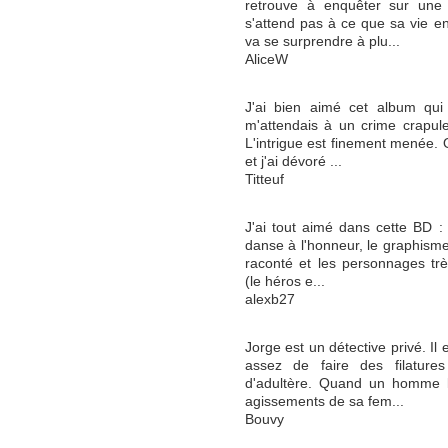
retrouve à enquêter sur une 
s'attend pas à ce que sa vie en
va se surprendre à plu...
AliceW
J'ai bien aimé cet album qui
m'attendais à un crime crapule
L'intrigue est finement menée.
et j'ai dévoré ...
Titteuf
J'ai tout aimé dans cette BD : l
danse à l'honneur, le graphisme
raconté et les personnages trè
(le héros e...
alexb27
Jorge est un détective privé. Il 
assez de faire des filatur
d'adultère. Quand un homme l
agissements de sa fem...
Bouvy