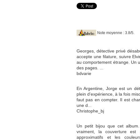
Note moyenne : 3.8/5.
Georges, détective privé désab
accepte une filature, suivre El
au comportement étrange. Un uni
des pages. ...
bdvarie
En Argentine, Jorge est un déte
plein d'expérience, à la fois mis
faut pas en compter. Il est char
une d...
Christophe_bj
Un petit bijou que cet album.
vraiment, la couverture est
approximatifs et les couleu