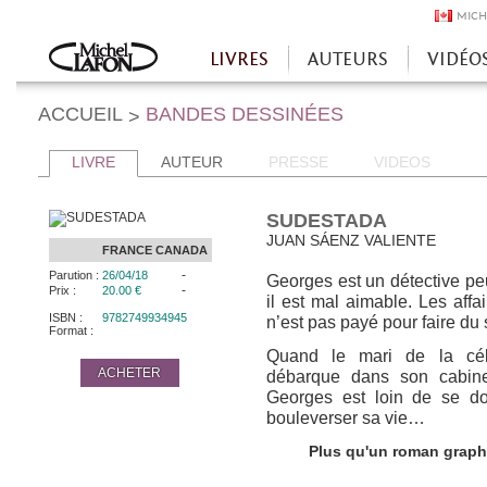
MICH
LIVRES
AUTEURS
VIDÉO
Accueil
ACCUEIL
BANDES DESSINÉES
>
LIVRE
AUTEUR
PRESSE
VIDEOS
SUDESTADA
JUAN SÁENZ VALIENTE
FRANCE
CANADA
-
Parution :
26/04/18
Georges est un détective peu
-
Prix :
20.00 €
il est mal aimable. Les affai
ISBN :
9782749934945
n’est pas payé pour faire du 
Format :
Quand le mari de la cél
ACHETER
débarque dans son cabine
Georges est loin de se do
bouleverser sa vie…
Plus qu'un roman graphi