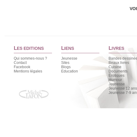
VO
L
L
L
ES EDITIONS
IENS
IVRES
Qui sommes-nous ?
Jeunesse
Bandes dessiné
Contact
Sites
Beaux livres
Facebook
Blogs
Cuisine
Mentions légales
Education
Documents
Érotiques
Humour
Jeunesse
Jeunesse 12 ans 
Jeunesse 7-9 an