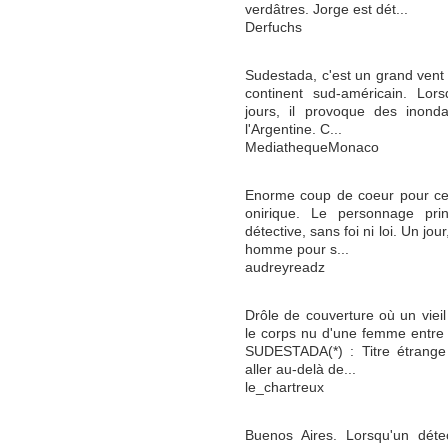
verdâtres. Jorge est dét...
Derfuchs
Sudestada, c'est un grand vent f
continent sud-américain. Lorsq
jours, il provoque des inonda
l'Argentine. C...
MediathequeMonaco
Enorme coup de coeur pour cet
onirique. Le personnage pri
détective, sans foi ni loi. Un jou
homme pour s...
audreyreadz
Drôle de couverture où un vieil
le corps nu d'une femme entre
SUDESTADA(*) : Titre étrange
aller au-delà de...
le_chartreux
Buenos Aires. Lorsqu'un déte