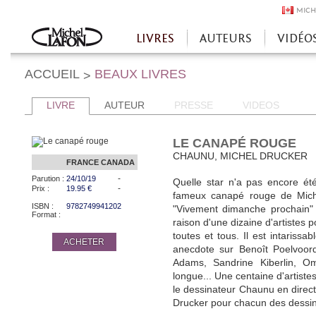
MICH
LIVRES
AUTEURS
VIDÉO
Accueil
ACCUEIL
BEAUX LIVRES
>
LIVRE
AUTEUR
PRESSE
VIDEOS
LE CANAPÉ ROUGE
CHAUNU, MICHEL DRUCKER
FRANCE
CANADA
-
Parution :
24/10/19
Quelle star n'a pas encore ét
-
Prix :
19.95 €
fameux canapé rouge de Mich
ISBN :
9782749941202
"Vivement dimanche prochain" 
Format :
raison d'une dizaine d'artistes 
toutes et tous. Il est intarissab
ACHETER
anecdote sur Benoît Poelvoord
Adams, Sandrine Kiberlin, Om
longue... Une centaine d'artist
le dessinateur Chaunu en direct
Drucker pour chacun des dessins