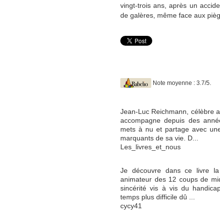
vingt-trois ans, après un acc
de galères, même face aux piège
Note moyenne : 3.7/5.
Jean-Luc Reichmann, célèbre an
accompagne depuis des année
mets à nu et partage avec une
marquants de sa vie. D...
Les_livres_et_nous
Je découvre dans ce livre l
animateur des 12 coups de midi
sincérité vis à vis du handic
temps plus difficile dû ...
cycy41