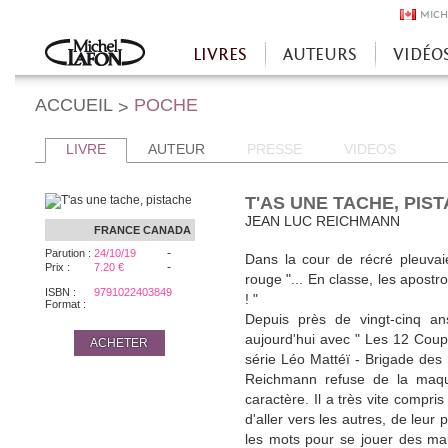
MICH
LIVRES
AUTEURS
VIDÉO
Accueil
ACCUEIL
POCHE
>
LIVRE
AUTEUR
PRESSE
VIDEOS
T'AS UNE TACHE, PIS
JEAN LUC REICHMANN
FRANCE
CANADA
-
Parution :
24/10/19
Dans la cour de récré pleuvai
-
Prix :
7.20 €
rouge "... En classe, les apostr
ISBN :
9791022403849
! "
Format :
Depuis près de vingt-cinq an
aujourd'hui avec " Les 12 Coup
ACHETER
série Léo Mattéï - Brigade des
Reichmann refuse de la maquil
caractère. Il a très vite compris
d'aller vers les autres, de leur p
les mots pour se jouer des m