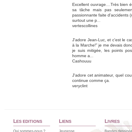
Excellent ouvrage....Très bien éc
sa tâche mais pas seuleme
passionnante faite d'accidents (m
surtout une p...
vertescollines
J'adore Jean-Luc, et c'est le cas
à la Marche!" je me devais donc
je suis mitigée, les points pos
homme a...
Cashouuu
J'adore cet animateur, quel cour
continue comme ça.
veryclint
L
L
L
ES EDITIONS
IENS
IVRES
Qui sommes-nous ?
Jeunesse
Bandes dessiné