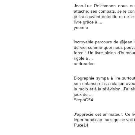
Jean-Luc Reichmann nous ouv
attache, ses combats. Je le con
je l'ai souvent entendu et ne le
livre grâce à ...
ynomra
incroyable parcours de @jean.l
de vie, comme quoi nous pouvon
force ! Un livre pleins d'humour
rigole a ...
andreadec
Biographie sympa à lire surto
son enfance et sa relation ave
la radio et à la télévision. J'ai 
jeux de ...
StephG54
J'apprécie cet animateur. Ce l
léger handicap mais qui se voit.
Puce14