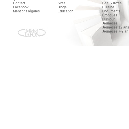
Contact
Sites
Beaux livres
Facebook
Blogs
Cuisine
Mentions légales
Education
Documents
Érotiques
Humour
Jeunesse
Jeunesse 12 ans 
Jeunesse 7-9 an