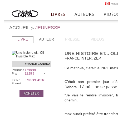
MICH
LIVRES
AUTEURS
VIDÉO
Accueil
ACCUEIL
JEUNESSE
>
LIVRE
AUTEUR
PRESSE
VIDEOS
UNE HISTOIRE ET... OL
FRANCE INTER, ZEP
FRANCE
CANADA
Ce matin-là, c'était le PIRE ma
-
Parution :
17/10/19
-
Prix :
12.95 €
ISBN :
9782749941363
C'était son premier jour d'éco
Format :
Là où il ne se passe 
Dehors...
ACHETER
"Je vais te rendre invisible", 
chemin.
max aurait préféré être transfor