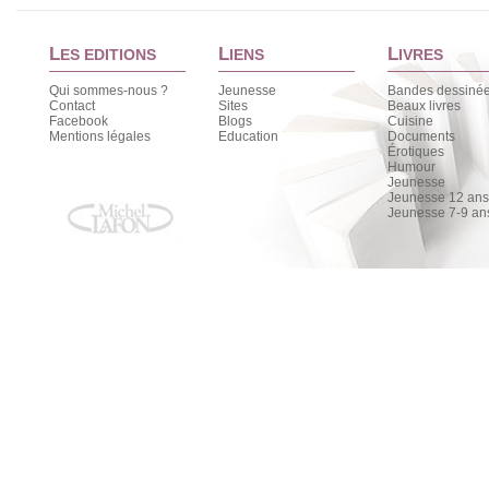
L
L
L
ES EDITIONS
IENS
IVRES
Qui sommes-nous ?
Jeunesse
Bandes dessiné
Contact
Sites
Beaux livres
Facebook
Blogs
Cuisine
Mentions légales
Education
Documents
Érotiques
Humour
Jeunesse
Jeunesse 12 ans 
Jeunesse 7-9 an