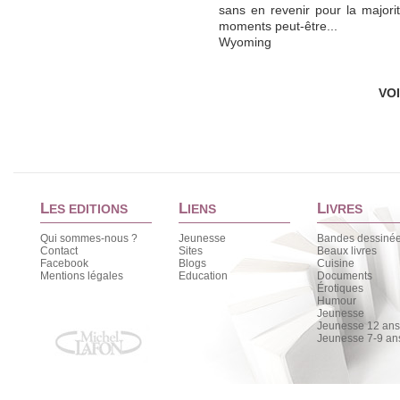
sans en revenir pour la majori
moments peut-être...
Wyoming
VO
L
L
L
ES EDITIONS
IENS
IVRES
Qui sommes-nous ?
Jeunesse
Bandes dessiné
Contact
Sites
Beaux livres
Facebook
Blogs
Cuisine
Mentions légales
Education
Documents
Érotiques
Humour
Jeunesse
Jeunesse 12 ans 
Jeunesse 7-9 an