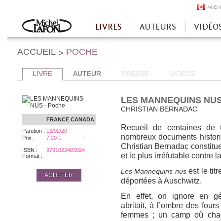
MICH
LIVRES
AUTEURS
VIDÉO
Accueil
ACCUEIL
POCHE
>
LIVRE
AUTEUR
PRESSE
VIDEOS
LES MANNEQUINS NUS
CHRISTIAN BERNADAC
FRANCE
CANADA
Recueil de centaines de 
-
Parution :
13/02/20
nombreux documents historiq
-
Prix :
7.20 €
Christian Bernadac constitue
ISBN :
9791022403924
et le plus irréfutable contre 
Format :
est le ti
Les Mannequins nus
ACHETER
déportées à Auschwitz.
En effet, on ignore en gé
abritait, à l’ombre des fou
femmes ; un camp où chaq