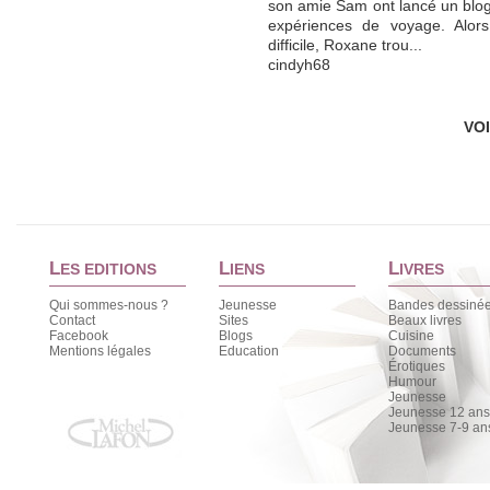
son amie Sam ont lancé un blo
expériences de voyage. Alors
difficile, Roxane trou...
cindyh68
VO
L
L
L
ES EDITIONS
IENS
IVRES
Qui sommes-nous ?
Jeunesse
Bandes dessiné
Contact
Sites
Beaux livres
Facebook
Blogs
Cuisine
Mentions légales
Education
Documents
Érotiques
Humour
Jeunesse
Jeunesse 12 ans 
Jeunesse 7-9 an