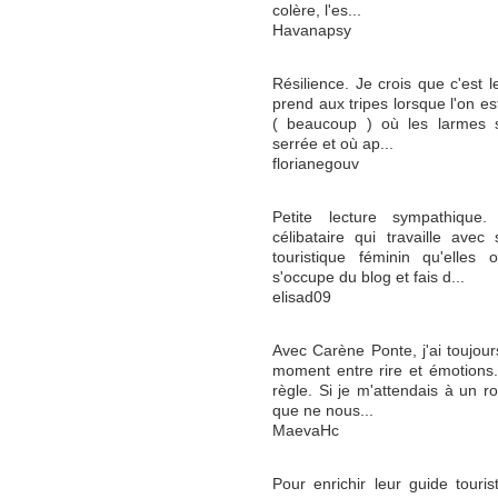
colère, l'es...
Havanapsy
Résilience. Je crois que c'est
prend aux tripes lorsque l'on es
( beaucoup ) où les larmes 
serrée et où ap...
florianegouv
Petite lecture sympathique.
célibataire qui travaille av
touristique féminin qu'elles 
s'occupe du blog et fais d...
elisad09
Avec Carène Ponte, j'ai toujour
moment entre rire et émotions
règle. Si je m'attendais à un ro
que ne nous...
MaevaHc
Pour enrichir leur guide tour