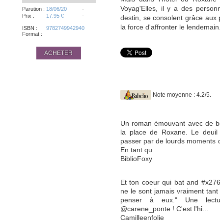
Voyag'Elles, il y a des perso
-
Parution :
18/06/20
-
Prix :
17.95 €
destin, se consolent grâce aux p
la force d'affronter le lendemain
ISBN :
9782749942940
Format :
ACHETER
Note moyenne : 4.2/5.
Un roman émouvant avec de be
la place de Roxane. Le deuil es
passer par de lourds moments de 
En tant qu...
BiblioFoxy
Et ton coeur qui bat and #x2764
ne le sont jamais vraiment tant
penser à eux." Une lect
@carene_ponte ! C'est l'hi...
Camilleenfolie