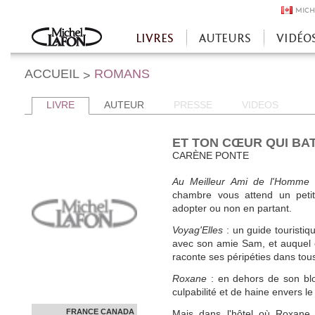
MICH
LIVRES
AUTEURS
VIDÉO
Accueil
ACCUEIL
ROMANS
>
LIVRE
AUTEUR
PRESSE
VIDEOS
ET TON CŒUR QUI BA
CARÈNE PONTE
Au Meilleur Ami de l'Homme
:
chambre vous attend un peti
adopter ou non en partant.
Voyag'Elles
: un guide touristi
avec son amie Sam, et auquel ell
raconte ses péripéties dans tou
Roxane
: en dehors de son bl
culpabilité et de haine envers 
FRANCE
CANADA
Mais dans l'hôtel où Roxane 