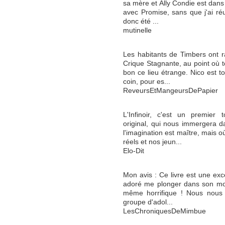
sa mère et Ally Condie est dan
avec Promise, sans que j'ai réus
donc été ...
mutinelle
Les habitants de Timbers ont ra
Crique Stagnante, au point où 
bon ce lieu étrange. Nico est 
coin, pour es...
ReveursEtMangeursDePapier
L'Infinoir, c'est un premier
original, qui nous immergera 
l'imagination est maître, mais o
réels et nos jeun...
Elo-Dit
Mon avis : Ce livre est une exce
adoré me plonger dans son mon
même horrifique ! Nous nous r
groupe d'adol...
LesChroniquesDeMimbue