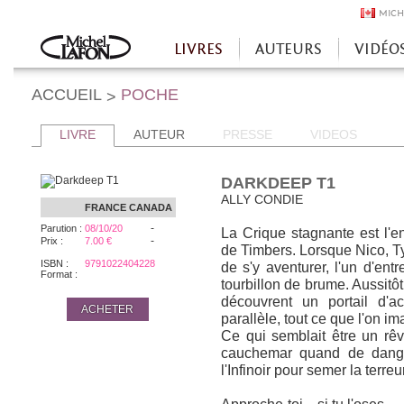
MICH
LIVRES
AUTEURS
VIDÉO
Accueil
ACCUEIL
POCHE
>
LIVRE
AUTEUR
PRESSE
VIDEOS
DARKDEEP T1
ALLY CONDIE
FRANCE
CANADA
-
Parution :
08/10/20
La Crique stagnante est l'en
-
Prix :
7.00 €
de Timbers. Lorsque Nico, Ty
ISBN :
9791022404228
de s'y aventurer, l'un d'ent
Format :
tourbillon de brume. Aussitôt
découvrent un portail d'a
ACHETER
parallèle, tout ce que l'on i
Ce qui semblait être un rêv
cauchemar quand de dange
l'Infinoir pour semer la terreu