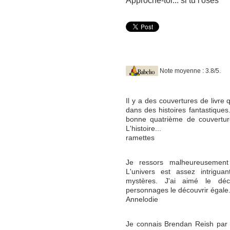
Approche-toi... si tu l'oses
Note moyenne : 3.8/5.
Il y a des couvertures de livre
dans des histoires fantastiques.
bonne quatrième de couvertur
L'histoire...
ramettes
Je ressors malheureusement 
L'univers est assez intriguan
mystères. J'ai aimé le déco
personnages le découvrir égale.
Annelodie
Je connais Brendan Reish par la