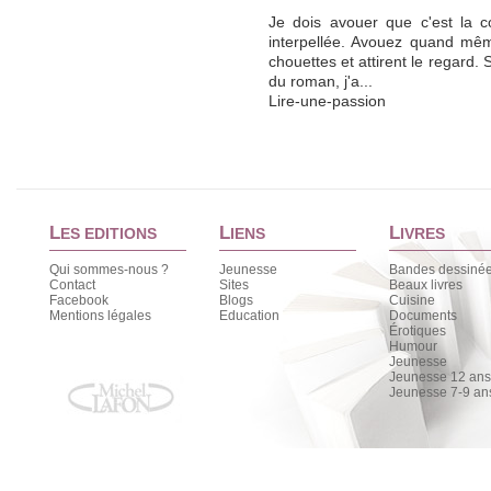
Je dois avouer que c'est la c
interpellée. Avouez quand mêm
chouettes et attirent le regard. 
du roman, j'a...
Lire-une-passion
L
L
L
ES EDITIONS
IENS
IVRES
Qui sommes-nous ?
Jeunesse
Bandes dessiné
Contact
Sites
Beaux livres
Facebook
Blogs
Cuisine
Mentions légales
Education
Documents
Érotiques
Humour
Jeunesse
Jeunesse 12 ans 
Jeunesse 7-9 an