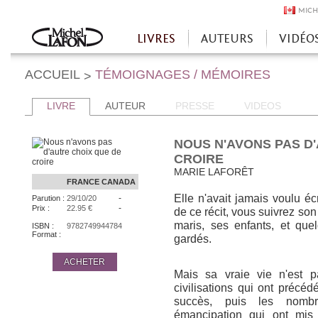
MICH
LIVRES
AUTEURS
VIDÉO
Accueil
ACCUEIL
TÉMOIGNAGES / MÉMOIRES
>
LIVRE
AUTEUR
PRESSE
VIDEOS
NOUS N'AVONS PAS D
CROIRE
MARIE LAFORÊT
FRANCE
CANADA
Elle n'avait jamais voulu écr
-
Parution :
29/10/20
-
Prix :
22.95 €
de ce récit, vous suivrez son
maris, ses enfants, et quel
ISBN :
9782749944784
Format :
gardés.
ACHETER
Mais sa vraie vie n'est p
civilisations qui ont précéd
succès, puis les nombr
émancipation qui ont mis