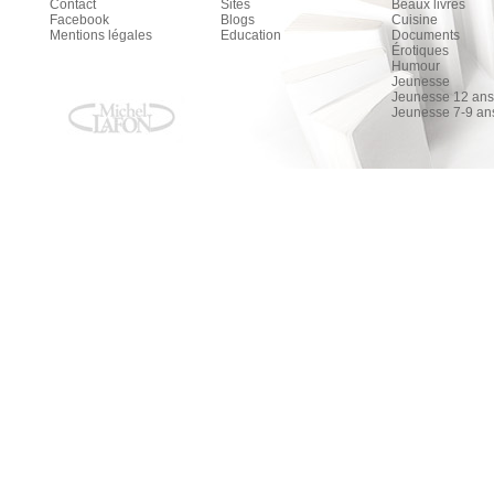
Contact
Sites
Beaux livres
Facebook
Blogs
Cuisine
Mentions légales
Education
Documents
Érotiques
Humour
Jeunesse
Jeunesse 12 ans 
Jeunesse 7-9 an