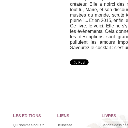
créateur. Elle a noirci des 
tout lu, Marie, et son discou
musées du monde, scruté to
pierre "... Et en 2015, enfin, 
Ce livre, le voici. Elle ne s'
les événements. Cela donne
les descriptions sont gra
pullulent les amours impo
Savourez le cocktail : c'est u
L
L
L
ES EDITIONS
IENS
IVRES
Qui sommes-nous ?
Jeunesse
Bandes dessiné