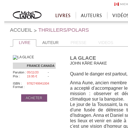
MICH
LIVRES
AUTEURS
VIDÉO
Accueil
ACCUEIL
THRILLERS/POLARS
>
LIVRE
AUTEUR
PRESSE
VIDEOS
LA GLACE
JOHN KÅRE RAAKE
FRANCE
CANADA
-
Parution :
05/11/20
Quand le danger est partout, 
-
Prix :
19.95 €
Anna Aune, ancien membre d
ISBN :
9782749941004
Format :
a accepté d'accompagner le
mission : observer et déc
ACHETER
climatique sur la banquise.
Le jour de la Toussaint, la n
d'une fusée de détresse t
d'Isdragen. Anna et Daniel so
les lieux et venir en aide à
c'est une vision d'horreur qu