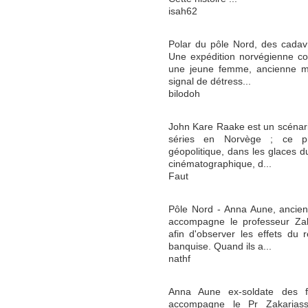
isah62
Polar du pôle Nord, des cadavr
Une expédition norvégienne c
une jeune femme, ancienne mil
signal de détress...
bilodoh
John Kare Raake est un scénaris
séries en Norvège ; ce pr
géopolitique, dans les glaces du
cinématographique, d...
Faut
Pôle Nord - Anna Aune, ancien
accompagne le professeur Zak
afin d'observer les effets du 
banquise. Quand ils a...
nathf
Anna Aune ex-soldate des fo
accompagne le Pr Zakarias