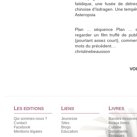
fatidique, une fusée de détre
chinoise d'Isdragen. Une tempêt
Asteropsia
Plan ... séquence Plan ... s
regarder un film truffé de pub
(pourtant assez court), comme
mots du précédent....
christinebeausson
VO
L
L
L
ES EDITIONS
IENS
IVRES
Qui sommes-nous ?
Jeunesse
Bandes dessiné
Contact
Sites
Beaux livres
Facebook
Blogs
Cuisine
Mentions légales
Education
Documents
Érotiques