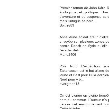
Premier roman de John Kåre Ra
écologique et politique. Un
d'aventure et de suspense surt
mais l'intrigue se perd ...
Spitfire89
Anna Aune soldat tireur d'élit
envoyée sur plusieurs zones de 
contre Daech en Syrie qu'elle 
l'écarter défi...
Marie2406
Pôle Nord L'expédition sci
Zakariassen est le but ultime de
jeune et c'est pour lui la derni
Nord pour y é...
evergreen13
On est plongé en pleine tempê
hors du commun. L'auteur n'a
décrire cet environnement tout
Cette histoire ...