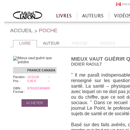
MICH
LIVRES
AUTEURS
VIDÉO
Accueil
ACCUEIL
POCHE
>
LIVRE
AUTEUR
PRESSE
VIDEOS
MIEUX VAUT GUÉRIR 
DIDIER RAOULT
FRANCE
CANADA
" Il me paraît indispensabl
-
Parution :
12/11/20
renseigné sur les questio
-
Prix :
5.95 €
santé. La santé – physique
ISBN :
9791022404600
avec lequel on ne doit pas j
Format :
ou du chiffre, que ce soit 
sociaux. " Dans ce recueil
ACHETER
journal Le Point, le profess
sujets de santé et de société
Basé sur des faits avérés, c