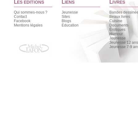
L
L
L
ES EDITIONS
IENS
IVRES
Qui sommes-nous ?
Jeunesse
Bandes dessiné
Contact
Sites
Beaux livres
Facebook
Blogs
Cuisine
Mentions légales
Education
Documents
Érotiques
Humour
Jeunesse
Jeunesse 12 ans 
Jeunesse 7-9 an