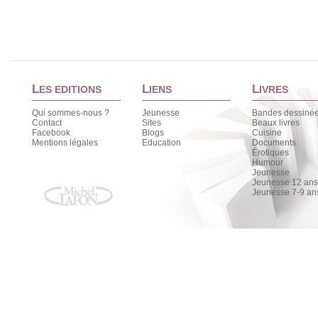
L
L
L
ES EDITIONS
IENS
IVRES
Qui sommes-nous ?
Jeunesse
Bandes dessiné
Contact
Sites
Beaux livres
Facebook
Blogs
Cuisine
Mentions légales
Education
Documents
Érotiques
Humour
Jeunesse
Jeunesse 12 ans 
Jeunesse 7-9 an