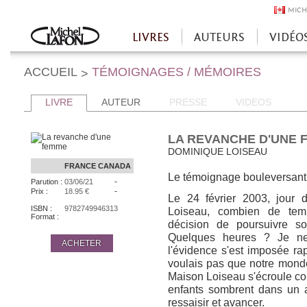
MICH
LIVRES
AUTEURS
VIDÉO
Accueil
ACCUEIL
TÉMOIGNAGES / MÉMOIRES
>
LIVRE
AUTEUR
PRESSE
VIDEOS
LA REVANCHE D'UNE 
DOMINIQUE LOISEAU
FRANCE
CANADA
Le témoignage bouleversant
-
Parution :
03/06/21
-
Prix :
18.95 €
Le 24 février 2003, jour
ISBN :
9782749946313
Loiseau, combien de temp
Format :
décision de poursuivre 
Quelques heures ? Je ne
ACHETER
l'évidence s'est imposée ra
voulais pas que notre monde
Maison Loiseau s'écroule c
enfants sombrent dans un 
ressaisir et avancer.