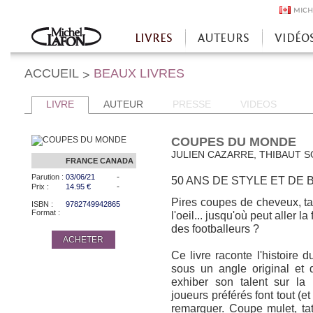
MICH
LIVRES
AUTEURS
VIDÉO
Accueil
ACCUEIL
BEAUX LIVRES
>
LIVRE
AUTEUR
PRESSE
VIDEOS
COUPES DU MONDE
JULIEN CAZARRE, THIBAUT S
FRANCE
CANADA
-
Parution :
03/06/21
50 ANS DE STYLE ET DE
-
Prix :
14.95 €
Pires coupes de cheveux, ta
ISBN :
9782749942865
Format :
l'oeil... jusqu'où peut aller la 
des footballeurs ?
ACHETER
Ce livre raconte l'histoire 
sous un angle original et 
exhiber son talent sur la 
joueurs préférés font tout (et
remarquer. Coupe mulet, t