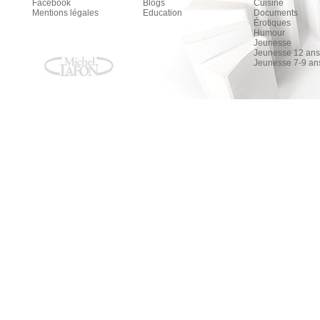
Facebook
Blogs
Cuisine
Mentions légales
Education
Documents
Érotiques
Humour
Jeunesse
Jeunesse 12 ans 
Jeunesse 7-9 an