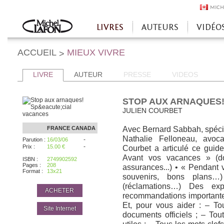
MICH
LIVRES
AUTEURS
VIDÉO
Accueil
ACCUEIL
MIEUX VIVRE
>
LIVRE
AUTEUR
PRESSE
VIDEOS
STOP AUX ARNAQUES!
JULIEN COURBET
FRANCE
CANADA
Avec Bernard Sabbah, spéciali
Nathalie Felloneau, avoc
-
Parution :
16/03/06
-
Prix :
15.00 €
Courbet a articulé ce guide
Avant vos vacances » (doc
ISBN :
2749902592
Pages :
208
assurances...) • « Pendant 
Format :
13x21
souvenirs, bons plans
(réclamations…) Des exp
ACHETER
recommandations importantes 
Et, pour vous aider : – Tou
Site Internet
documents officiels ; – Tou