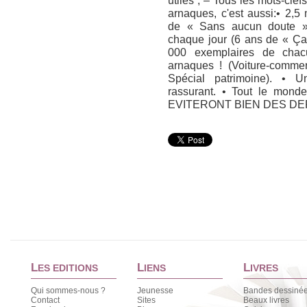
utiles ; – Tous les mots-clef
arnaques, c'est aussi:• 2,5 
de « Sans aucun doute » 
chaque jour (6 ans de « Ça 
000 exemplaires de chac
arnaques ! (Voiture-commer
Spécial patrimoine). • U
rassurant. • Tout le mon
EVITERONT BIEN DES DE
L
L
L
ES EDITIONS
IENS
IVRES
Qui sommes-nous ?
Jeunesse
Bandes dessiné
Contact
Sites
Beaux livres