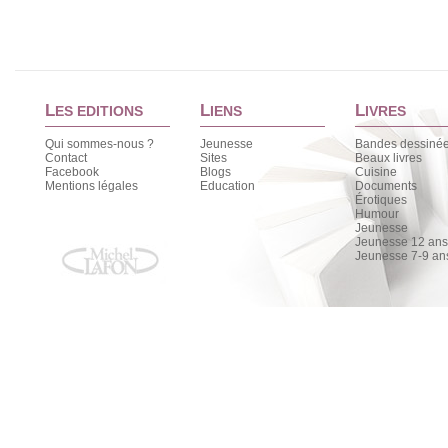
L
L
L
ES EDITIONS
IENS
IVRES
Qui sommes-nous ?
Jeunesse
Bandes dessiné
Contact
Sites
Beaux livres
Facebook
Blogs
Cuisine
Mentions légales
Education
Documents
Érotiques
Humour
Jeunesse
Jeunesse 12 ans 
Jeunesse 7-9 an