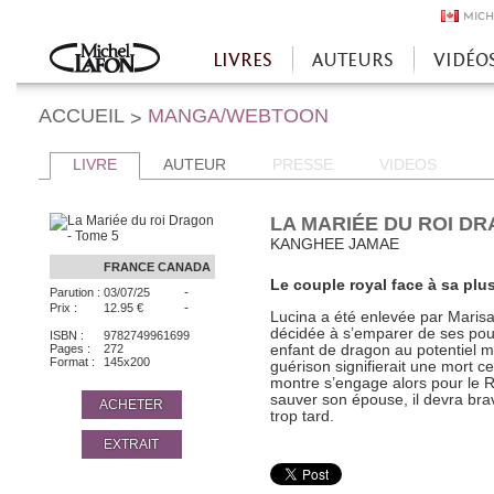
MICH
LIVRES
AUTEURS
VIDÉO
Accueil
ACCUEIL
MANGA/WEBTOON
>
LIVRE
AUTEUR
PRESSE
VIDEOS
LA MARIÉE DU ROI DR
KANGHEE JAMAE
FRANCE
CANADA
Le couple royal face à sa plus
-
Parution :
03/07/25
-
Prix :
12.95 €
Lucina a été enlevée par Marisa,
décidée à s’emparer de ses pouv
ISBN :
9782749961699
Pages :
272
enfant de dragon au potentiel 
Format :
145x200
guérison signifierait une mort c
montre s’engage alors pour le R
sauver son épouse, il devra brave
ACHETER
trop tard.
EXTRAIT