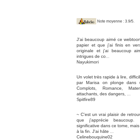
Note moyenne : 3.9/5.
J'ai beaucoup aimé ce webtoon
papier et que j'ai finis en ver
originale et j'ai beaucoup ai
intrigues de co...
Nayukimori
Un volet très rapide à lire, diffi
par Marisa on plonge dans u
Complots, Romance, Mater
attachants, des dangers, ...
Spitfire89
~ C'est un vrai plaisir de retr
que j'apprécie beaucoup. 
significative dans ce tome, mais
à la fin. J'ai hâte ...
Celinebouquine02