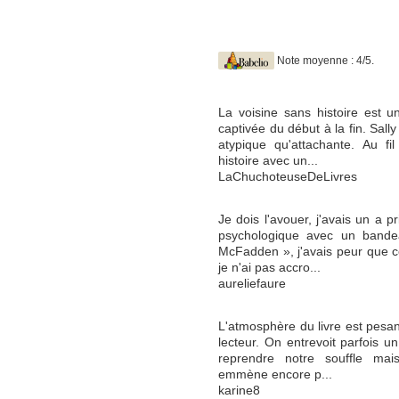
Note moyenne : 4/5.
La voisine sans histoire est un
captivée du début à la fin. Sal
atypique qu'attachante. Au f
histoire avec un...
LaChuchoteuseDeLivres
Je dois l'avouer, j'avais un a pr
psychologique avec un band
McFadden », j'avais peur que c
je n'ai pas accro...
aureliefaure
L'atmosphère du livre est pesant
lecteur. On entrevoit parfois u
reprendre notre souffle mai
emmène encore p...
karine8