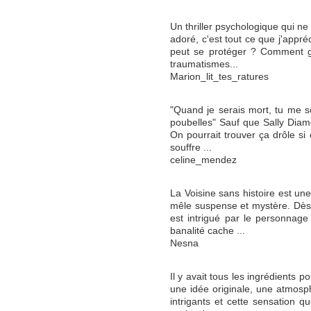
Un thriller psychologique qui ne 
adoré, c'est tout ce que j'appr
peut se protéger ? Comment g
traumatismes...
Marion_lit_tes_ratures
"Quand je serais mort, tu me 
poubelles" Sauf que Sally Diamon
On pourrait trouver ça drôle si 
souffre ...
celine_mendez
La Voisine sans histoire est un
mêle suspense et mystère. Dès 
est intrigué par le personnage 
banalité cache ...
Nesna
Il y avait tous les ingrédients po
une idée originale, une atmos
intrigants et cette sensation q