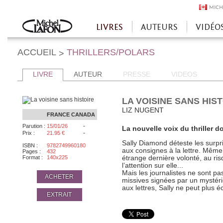
MICH
LIVRES
AUTEURS
VIDÉO
Accueil
ACCUEIL
THRILLERS/POLARS
>
LIVRE
AUTEUR
PRESSE
VIDEOS
LA VOISINE SANS HIS
LIZ NUGENT
FRANCE
CANADA
-
Parution :
15/01/26
La nouvelle voix du thriller 
-
Prix :
21.95 €
Sally Diamond déteste les surpri
ISBN :
9782749960180
aux consignes à la lettre. Même 
Pages :
432
Format :
140x225
étrange dernière volonté, au risq
l’attention sur elle...
Mais les journalistes ne sont pa
ACHETER
missives signées par un mystéri
aux lettres, Sally ne peut plus 
EXTRAIT