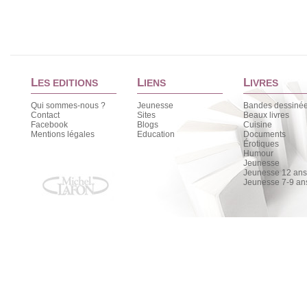
L
L
L
ES EDITIONS
IENS
IVRES
Qui sommes-nous ?
Jeunesse
Bandes dessiné
Contact
Sites
Beaux livres
Facebook
Blogs
Cuisine
Mentions légales
Education
Documents
Érotiques
Humour
Jeunesse
Jeunesse 12 ans 
Jeunesse 7-9 an