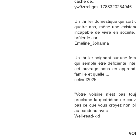
cache de...
yw9zrrchgm_1783320254946
Un thriller domestique qui sort 
quatre ans, mène une existence
incapable de vivre en société,
brûler le cor...
Emeline_Johanna
Un thriller poignant sur une f
qui semble être déficiente inte
cet ouvrage nous en apprendr
famille et quelle ...
celinef2025
"Votre voisine n'est pas tou
proclame la quatrième de couv 
pas ce que vous croyez non plus"
au bandeau avec ...
Well-read-kid
VO