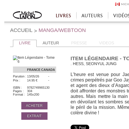
MICH
LIVRES
AUTEURS
VIDÉO
Accueil
ACCUEIL
MANGA/WEBTOON
>
LIVRE
AUTEUR
PRESSE
VIDEOS
ITEM LÉGENDAIRE - T
. HESS, SEONYUL JUNG
FRANCE
CANADA
L’heure est venue pour Ja
-
Parution :
13/05/26
crimes perpétrés par Goo Jay
-
Prix :
14.95 €
et agent des dieux d’Asgar
ISBN :
9782749965130
doit affronter des monstres 
Pages :
304
Format :
145x200
autres. Mais mettre la main 
en dévoilant les sombres s
ACHETER
le péril de la mission. Mêm
colère divine !
EXTRAIT