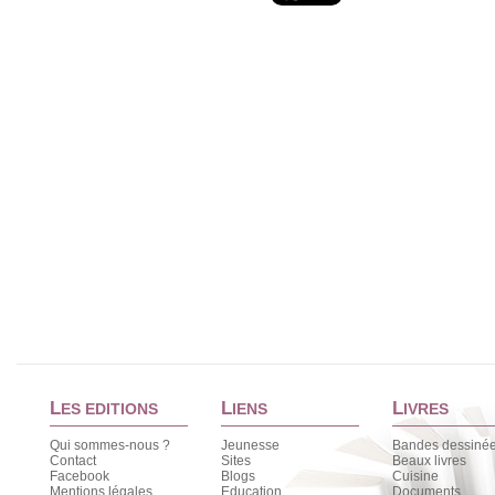
L
L
L
ES EDITIONS
IENS
IVRES
Qui sommes-nous ?
Jeunesse
Bandes dessiné
Contact
Sites
Beaux livres
Facebook
Blogs
Cuisine
Mentions légales
Education
Documents