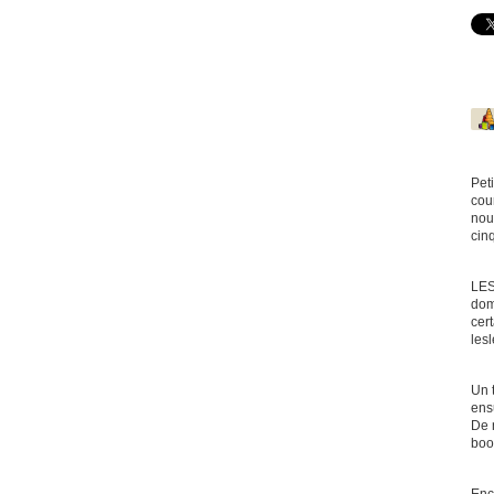
Pet
cou
nou
cin
LES
dom
cert
les
Un t
ensu
De 
boo