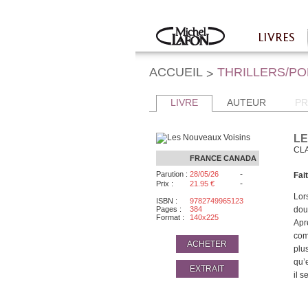
Twitter
Facebook
LIVRES
Accueil
ACCUEIL
THRILLERS/P
>
LIVRE
AUTEUR
PR
LE
CL
FRANCE
CANADA
-
Parution :
28/05/26
Fai
-
Prix :
21.95 €
Lor
ISBN :
9782749965123
Pages :
384
dout
Format :
140x225
Apr
com
ACHETER
plu
qu’
EXTRAIT
il s