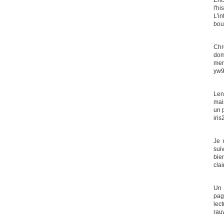
Enc
l'h
L'in
bou
Chr
dom
mens
yw9
Len
mai
un p
iris
Je 
sui
bie
cla
Un 
pag
lect
rau