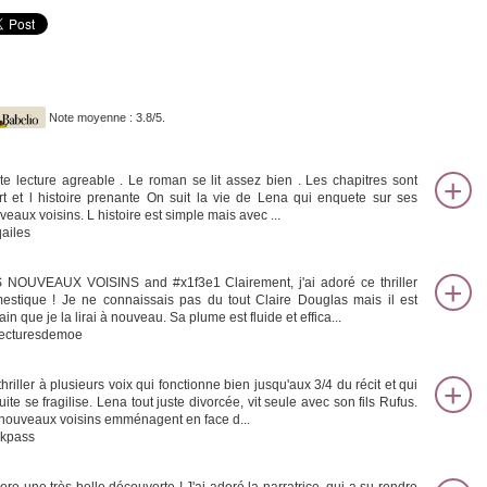
Note moyenne : 3.8/5.
ite lecture agreable . Le roman se lit assez bien . Les chapitres sont
rt et l histoire prenante On suit la vie de Lena qui enquete sur ses
veaux voisins. L histoire est simple mais avec ...
qailes
 NOUVEAUX VOISINS and #x1f3e1 Clairement, j'ai adoré ce thriller
estique ! Je ne connaissais pas du tout Claire Douglas mais il est
ain que je la lirai à nouveau. Sa plume est fluide et effica...
lecturesdemoe
hriller à plusieurs voix qui fonctionne bien jusqu'aux 3/4 du récit et qui
ite se fragilise. Lena tout juste divorcée, vit seule avec son fils Rufus.
nouveaux voisins emménagent en face d...
kpass