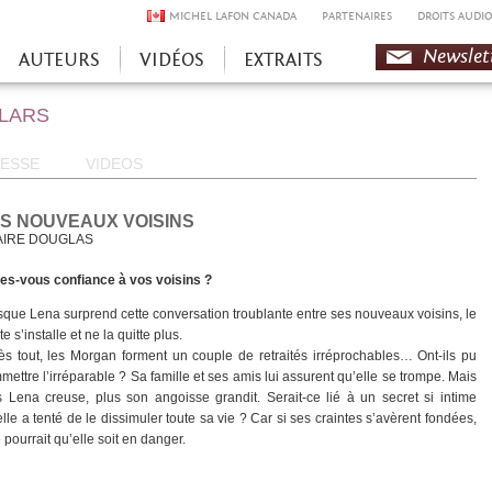
MICHEL LAFON CANADA
PARTENAIRES
DROITS AUDIO
Newslet
AUTEURS
VIDÉOS
EXTRAITS
OLARS
ESSE
VIDEOS
S NOUVEAUX VOISINS
AIRE DOUGLAS
tes-vous confiance à vos voisins ?
sque Lena surprend cette conversation troublante entre ses nouveaux voisins, le
e s’installe et ne la quitte plus.
ès tout, les Morgan forment un couple de retraités irréprochables… Ont-ils pu
mettre l’irréparable ? Sa famille et ses amis lui assurent qu’elle se trompe. Mais
s Lena creuse, plus son angoisse grandit. Serait-ce lié à un secret si intime
elle a tenté de le dissimuler toute sa vie ? Car si ses craintes s’avèrent fondées,
e pourrait qu’elle soit en danger.