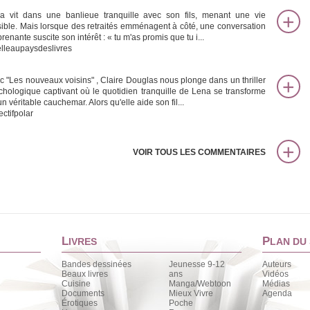
a vit dans une banlieue tranquille avec son fils, menant une vie
sible. Mais lorsque des retraités emménagent à côté, une conversation
renante suscite son intérêt : « tu m'as promis que tu i...
elleaupaysdeslivres
c "Les nouveaux voisins" , Claire Douglas nous plonge dans un thriller
chologique captivant où le quotidien tranquille de Lena se transforme
n véritable cauchemar. Alors qu'elle aide son fil...
ectifpolar
VOIR TOUS LES COMMENTAIRES
L
P
IVRES
LAN DU 
Bandes dessinées
Jeunesse 9-12
Auteurs
Beaux livres
ans
Vidéos
Cuisine
Manga/Webtoon
Médias
Documents
Mieux Vivre
Agenda
Érotiques
Poche