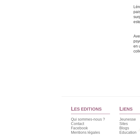
Lén
pai
surp
est
Ave
psy
en u
coll
L
L
ES EDITIONS
IENS
Qui sommes-nous ?
Jeunesse
Contact
Sites
Facebook
Blogs
Mentions légales
Education