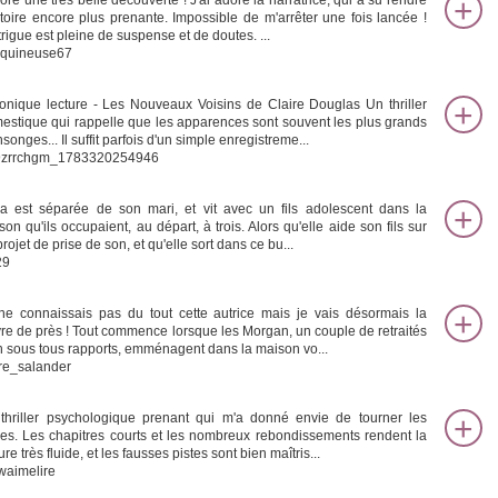
ore une très belle découverte ! J'ai adoré la narratrice, qui a su rendre
istoire encore plus prenante. Impossible de m'arrêter une fois lancée !
trigue est pleine de suspense et de doutes. ...
quineuse67
onique lecture - Les Nouveaux Voisins de Claire Douglas Un thriller
estique qui rappelle que les apparences sont souvent les plus grands
onges... Il suffit parfois d'un simple enregistreme...
zrrchgm_1783320254946
a est séparée de son mari, et vit avec un fils adolescent dans la
son qu'ils occupaient, au départ, à trois. Alors qu'elle aide son fils sur
rojet de prise de son, et qu'elle sort dans ce bu...
29
ne connaissais pas du tout cette autrice mais je vais désormais la
vre de près ! Tout commence lorsque les Morgan, un couple de retraités
n sous tous rapports, emménagent dans la maison vo...
ire_salander
thriller psychologique prenant qui m'a donné envie de tourner les
es. Les chapitres courts et les nombreux rebondissements rendent la
ure très fluide, et les fausses pistes sont bien maîtris...
waimelire