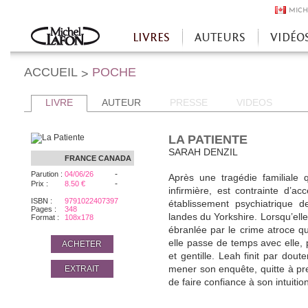
MICH
LIVRES
AUTEURS
VIDÉO
Accueil
ACCUEIL
POCHE
>
LIVRE
AUTEUR
PRESSE
VIDEOS
LA PATIENTE
SARAH DENZIL
FRANCE
CANADA
-
Parution :
04/06/26
Après une tragédie familiale 
-
Prix :
8.50 €
infirmière, est contrainte d’a
ISBN :
9791022407397
établissement psychiatrique 
Pages :
348
landes du Yorkshire. Lorsqu’elle 
Format :
108x178
ébranlée par le crime atroce q
elle passe de temps avec elle, 
ACHETER
et gentille. Leah finit par doute
EXTRAIT
mener son enquête, quitte à pre
de faire confiance à son intuiti