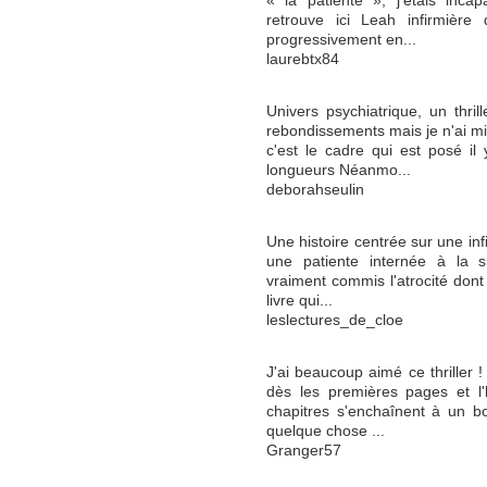
« la patiente », j'étais inca
retrouve ici Leah infirmière 
progressivement en...
laurebtx84
Univers psychiatrique, un thril
rebondissements mais je n'ai m
c'est le cadre qui est posé i
longueurs Néanmo...
deborahseulin
Une histoire centrée sur une inf
une patiente internée à la su
vraiment commis l'atrocité dont
livre qui...
leslectures_de_cloe
J'ai beaucoup aimé ce thriller 
dès les premières pages et l'h
chapitres s'enchaînent à un bo
quelque chose ...
Granger57