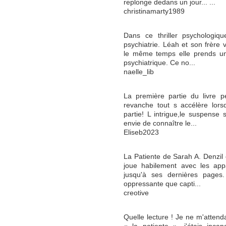
replonge dedans un jour... ...
christinamarty1989
Dans ce thriller psychologiqu
psychiatrie. Léah et son frère
le même temps elle prends un
psychiatrique. Ce no...
naelle_lib
La première partie du livre p
revanche tout s accélère lors
partie! L intrigue,le suspense
envie de connaître le...
Eliseb2023
La Patiente de Sarah A. Denzil e
joue habilement avec les appa
jusqu'à ses dernières pages
oppressante que capti...
creotive
Quelle lecture ! Je ne m'attend