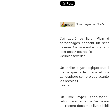
Note moyenne : 3.7/5.
J'ai adoré ce livre. Plein 
personnages cachent un secre
haleine. Ce livre est écrit à la
sont assez courts, l'é...
vieubledseverine
Un thriller psychologique que j
trouvé que la lecture était flu
atmosphère sombre et glaçante 
les recoins l...
helician
Un livre hyper angoissant
rebondissements. Je l'ai dévo
qui restera dans mes livres bibl