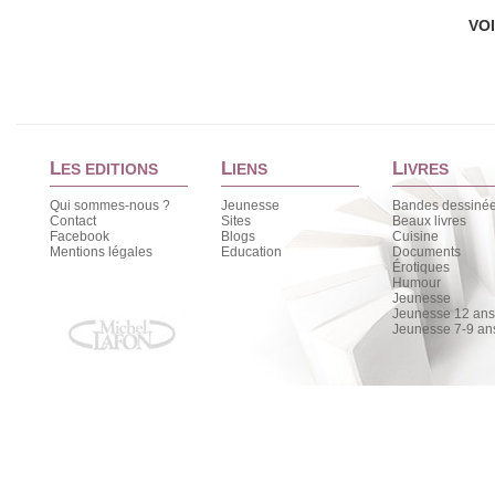
VO
L
L
L
ES EDITIONS
IENS
IVRES
Qui sommes-nous ?
Jeunesse
Bandes dessiné
Contact
Sites
Beaux livres
Facebook
Blogs
Cuisine
Mentions légales
Education
Documents
Érotiques
Humour
Jeunesse
Jeunesse 12 ans 
Jeunesse 7-9 an