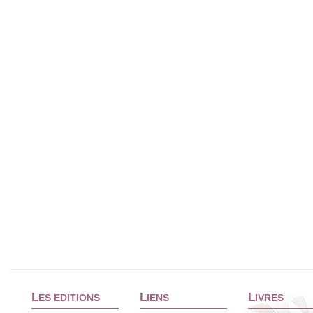
L
L
L
ES EDITIONS
IENS
IVRES