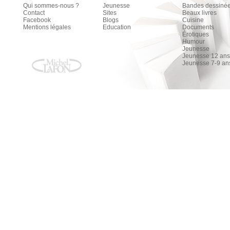
Qui sommes-nous ?
Jeunesse
Bandes dessiné
Contact
Sites
Beaux livres
Facebook
Blogs
Cuisine
Mentions légales
Education
Documents
Érotiques
Humour
Jeunesse
Jeunesse 12 ans 
Jeunesse 7-9 an