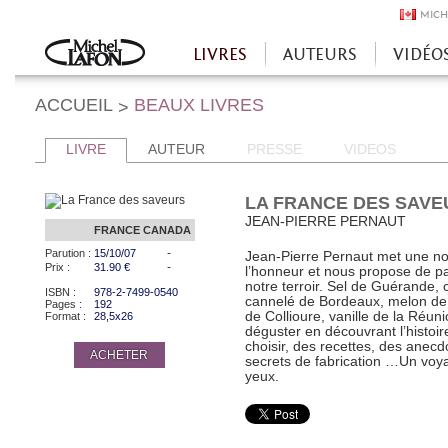
MICH
LIVRES
AUTEURS
VIDÉO
Accueil
ACCUEIL
BEAUX LIVRES
>
LIVRE
AUTEUR
PRESSE
VIDEOS
LA FRANCE DES SAVE
JEAN-PIERRE PERNAUT
FRANCE
CANADA
-
Parution :
15/10/07
Jean-Pierre Pernaut met une nou
-
Prix :
31.90 €
l’honneur et nous propose de pa
notre terroir. Sel de Guérande, 
ISBN :
978-2-7499-0540
cannelé de Bordeaux, melon de C
Pages :
192
de Collioure, vanille de la Réuni
Format :
28,5x26
déguster en découvrant l’histoir
choisir, des recettes, des anecdot
ACHETER
secrets de fabrication …Un voya
yeux.