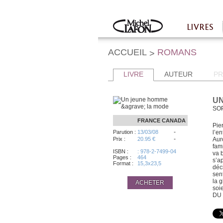
Twitter
Facebook
LIVRES
Accueil
ACCUEIL
ROMANS
>
LIVRE
AUTEUR
PR
UN
SO
FRANCE
CANADA
Pie
-
Parution :
13/03/08
l’e
-
Prix :
20.95 €
Aur
fam
ISBN :
: 978-2-7499-04
va 
Pages :
464
s’a
Format :
15,3x23,5
déci
sen
la 
ACHETER
soi
DU 