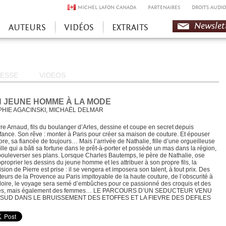
MICHEL LAFON CANADA
PARTENAIRES
DROITS AUDIO
Newslet
AUTEURS
VIDÉOS
EXTRAITS
ESSE
VIDEOS
 JEUNE HOMME À LA MODE
PHIE AGACINSKI, MICHAËL DELMAR
rre Arnaud, fils du boulanger d’Arles, dessine et coupe en secret depuis
nfance. Son rêve : monter à Paris pour créer sa maison de couture. Et épouser
ore, sa fiancée de toujours… Mais l’arrivée de Nathalie, fille d’une orgueilleuse
ille qui a bâti sa fortune dans le prêt-à-porter et possède un mas dans la région,
bouleverser ses plans. Lorsque Charles Bautemps, le père de Nathalie, ose
pproprier les dessins du jeune homme et les attribuer à son propre fils, la
sion de Pierre est prise : il se vengera et imposera son talent, à tout prix. Des
teurs de la Provence au Paris impitoyable de la haute couture, de l’obscurité à
gloire, le voyage sera semé d’embûches pour ce passionné des croquis et des
es, mais également des femmes… LE PARCOURS D’UN SEDUCTEUR VENU
SUD DANS LE BRUISSEMENT DES ETOFFES ET LA FIEVRE DES DEFILES