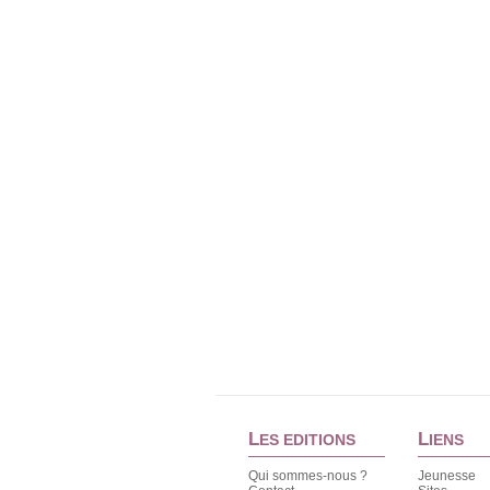
L
L
ES EDITIONS
IENS
Qui sommes-nous ?
Jeunesse