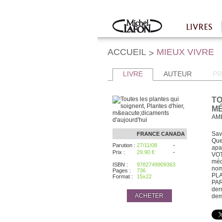
Twitter
Facebook
LIVRES
Accueil
ACCUEIL
MIEUX VIVRE
>
LIVRE
AUTEUR
PR
TO
MÉ
AM
Sav
FRANCE
CANADA
Que
-
Parution :
27/11/08
apa
-
Prix :
29.90 €
VOT
méd
ISBN :
9782749909363
nom
Pages :
736
PL
Format :
15x22
PAR
der
ACHETER
dem