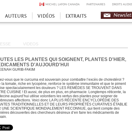
MICHEL LAFON CANADA
PARTENAIRES
DROITS AUDIO
Newslet
AUTEURS
VIDÉOS
EXTRAITS
ESSE
VIDEOS
UTES LES PLANTES QUI SOIGNENT, PLANTES D'HIER,
DICAMENTS D'AUJOURD'HUI
EENAH GURIB-FAKIM
ez-vous que le curcuma est souverain pour combattre l’excès de cholestérol ?
 la tomate, riche en lycopène, renforce le système immunitaire et que le piment
ise spectaculairement les douleurs ? LES REMÈDES SE TROUVENT DANS
RE CUISINE ! Et aussi, de plus en plus, en pharmacie. Longtemps réticente, la
ecine aujourd’hui utilise volontiers les vertus des plantes pour soigner de
breuses affections. Voici donc LA PLUS RÉCENTE ENCYCLOPÉDIE DES
ANTES TRADITIONNELLES ET DE LEURS PROPRIÉTÉS CURATIVES ÉTABLIE
 UNE SCIENTIFIQUE MONDIALEMENT RECONNUE, qui tient compte des
nières découvertes des chercheurs désireux d’en faire les médicaments de
ain.