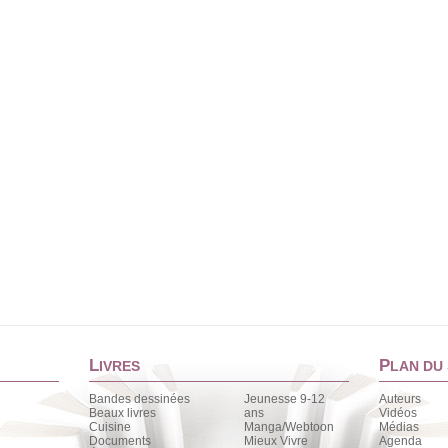
L
P
IVRES
LAN DU 
Bandes dessinées
Jeunesse 9-12
Auteurs
Beaux livres
ans
Vidéos
Cuisine
Manga/Webtoon
Médias
Documents
Mieux Vivre
Agenda