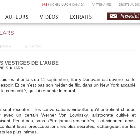
MICHEL LAFON CANADA
PARTENAIRES
DROITS AUDIO
Newslet
AUTEURS
VIDÉOS
EXTRAITS
OLARS
ESSE
VIDEOS
S VESTIGES DE L'AUBE
ID S. KHARA
uis les attentats du 11 septembre, Barry Donovan est dévoré par le
espoir. Et ce n’est pas son métier de flic, dans un New York accablé
 la criminalité, qui lui remonte le moral.
 seul réconfort : les conversations virtuelles qu’il entretient chaque
ir avec un certain Werner Von Lowinsky, aristocrate cultivé et
isant. Peu à peu, sans s’être jamais rencontrés, ils deviennent amis,
confiant leurs préoccupations les plus secrètes, échangeant sur les
ets les plus intimes.