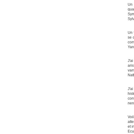
Un 
qua
Sym
Syl
Un 
se 
com
Yan
J'a
ari
vam
Nat
J'a
his
conv
nen
Voi
att
et i
Ecu