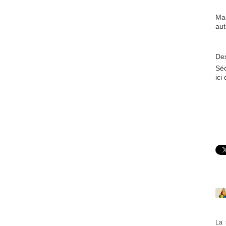
Ma
aut
De
Séc
ici
La 