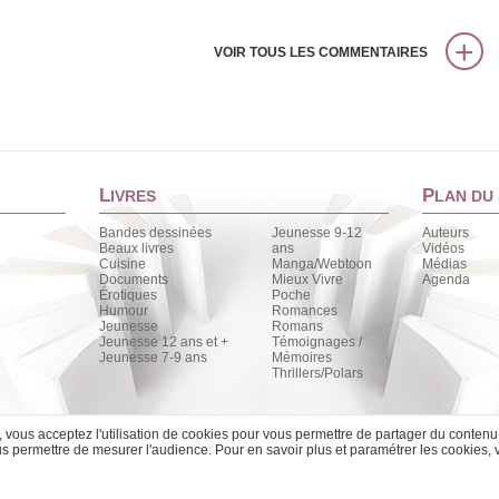
VOIR TOUS LES COMMENTAIRES
L
P
IVRES
LAN DU 
Bandes dessinées
Jeunesse 9-12
Auteurs
Beaux livres
ans
Vidéos
Cuisine
Manga/Webtoon
Médias
Documents
Mieux Vivre
Agenda
Érotiques
Poche
Humour
Romances
Jeunesse
Romans
Jeunesse 12 ans et +
Témoignages /
Jeunesse 7-9 ans
Mémoires
Thrillers/Polars
e, vous acceptez l'utilisation de cookies pour vous permettre de partager du contenu
 permettre de mesurer l'audience. Pour en savoir plus et paramétrer les cookies, 