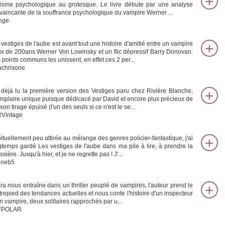
lisme psychologique au grotesque. Le livre débute par une analyse
vaincante de la souffrance psychologique du vampire Werner ...
nge
 vestiges de l'aube est avant tout une histoire d'amitié entre un vampire
ux de 200ans Werner Von Lowinsky et un flic dépressif Barry Donovan.
 points communs les unissent, en effet ces 2 per...
achrisone
i déjà lu la première version des Vestiges paru chez Rivière Blanche,
mplaire unique puisque dédicacé par David et encore plus précieux de
son tirage épuisé (l'un des seuls si ce n'est le se...
Vintage
ituellement peu attirée au mélange des genres policier-fantastique, j'ai
gtemps gardé Les vestiges de l'aube dans ma pile à lire, à prendre la
sière. Jusqu'à hier, et je ne regrette pas ! J'...
ineb5
ra nous entraîne dans un thriller peuplé de vampires, l'auteur prend le
trepied des tendances actuelles et nous conte l'histoire d'un inspecteur
un vampire, deux solitaires rapprochés par u...
FPOLAR