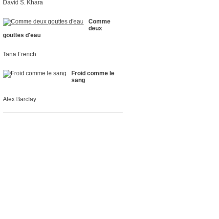
David S. Khara
Comme
deux
gouttes d'eau
Tana French
Froid comme le
sang
Alex Barclay