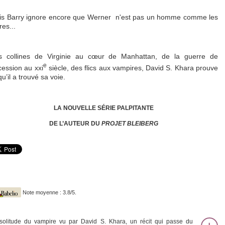
is Barry ignore encore que Werner n'est pas un homme comme les
res...
s collines de Virginie au cœur de Manhattan, de la guerre de
e
ession au xxi
siècle, des flics aux vampires, David S. Khara prouve
 qu’il a trouvé sa voie.
LA NOUVELLE SÉRIE PALPITANTE
DE L’AUTEUR DU
PROJET BLEIBERG
Note moyenne : 3.8/5.
solitude du vampire vu par David S. Khara, un récit qui passe du