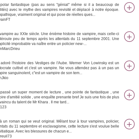
polar fantastique (pas au sens "génial" même si il a beaucoup de
lités) avec le mythe des vampires revisité et déplacé à notre époque.
pathique, vraiment original et qui pose de réelles ques...
vainFT
vampire au XXIe siècle. Une énième histoire de vampire, mais celle-ci
déroule peu de temps après les attentats du 11 septembre 2001. Une
plicité improbable va naître entre un policier new-...
nMarcDrieu
i adoré l'histoire des Vestiges de l'Aube. Werner Von Lowinsky est un
stocrate cultivé et c'est un vampire. Ne vous attendez pas à un pas un
pire sanguinolent, c''est un vampire de son tem...
hJkio
i passé un super moment de lecture , une pointe de fantastique , une
toire d'amitié solide , une enquête prenante bref Je suis une fois de plus
aincu du talent de Mr Khara . Il me tard...
123
là un roman qui se veut original. Mêlant tour à tour vampires, policier,
entats du 11 septembre et esclavagisme, cette lecture s'est voulue belle
nitiatique. Avec les blessures de chacun e...
reuil73