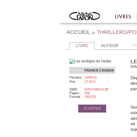
Twitter
Facebook
LIVRES
Accueil
ACCUEIL
THRILLERS/P
>
LIVRE
AUTEUR
PR
LE
DAV
FRANCE
CANADA
-
Dep
Parution :
19/05/11
-
Prix :
17.95 €
dés
par
ISBN :
9782749914138
Pages :
256
Format :
140/225
Son
ACHETER
so
apa
se 
suj