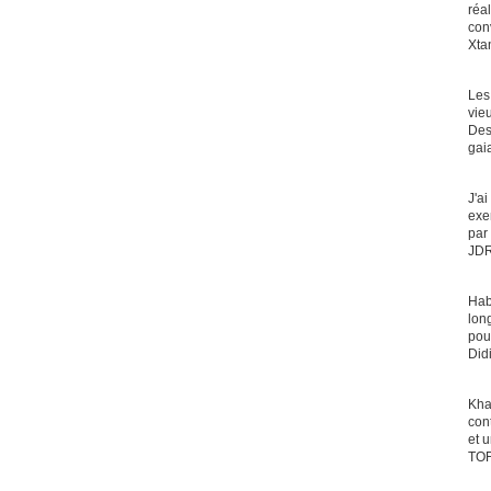
réa
con
Xta
Les
vie
Des
gai
J'a
exe
par 
JDR
Hab
lon
pous
Did
Kha
con
et 
TO