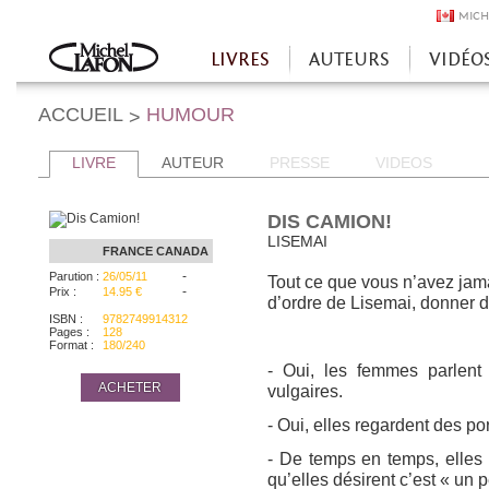
MICH
LIVRES
AUTEURS
VIDÉO
Accueil
ACCUEIL
HUMOUR
>
LIVRE
AUTEUR
PRESSE
VIDEOS
DIS CAMION!
LISEMAI
FRANCE
CANADA
-
Parution :
26/05/11
Tout ce que vous n’avez jama
-
Prix :
14.95 €
d’ordre de Lisemai, donner 
ISBN :
9782749914312
Pages :
128
Format :
180/240
- Oui, les femmes parlen
ACHETER
vulgaires.
- Oui, elles regardent des po
- De temps en temps, elles
qu’elles désirent c’est « un p