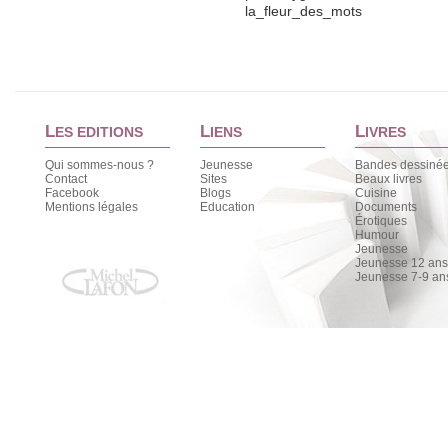
la_fleur_des_mots
L
L
L
ES EDITIONS
IENS
IVRES
Qui sommes-nous ?
Jeunesse
Bandes dessiné
Contact
Sites
Beaux livres
Facebook
Blogs
Cuisine
Mentions légales
Education
Documents
Érotiques
Humour
Jeunesse
Jeunesse 12 ans 
Jeunesse 7-9 an