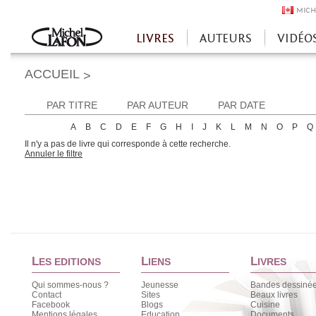
MICH
LIVRES
AUTEURS
VIDÉO
Accueil
ACCUEIL
>
PAR TITRE
PAR AUTEUR
PAR DATE
A
B
C
D
E
F
G
H
I
J
K
L
M
N
O
P
Q
Il n'y a pas de livre qui corresponde à cette recherche.
Annuler le filtre
L
L
L
ES EDITIONS
IENS
IVRES
Qui sommes-nous ?
Jeunesse
Bandes dessiné
Contact
Sites
Beaux livres
Facebook
Blogs
Cuisine
Mentions légales
Education
Documents