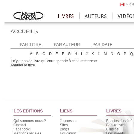
MICH
LIVRES
AUTEURS
VIDÉO
Accueil
ACCUEIL
>
PAR TITRE
PAR AUTEUR
PAR DATE
A
B
C
D
E
F
G
H
I
J
K
L
M
N
O
P
Q
Il n'y a pas de livre qui corresponde à cette recherche.
Annuler le filtre
L
L
L
ES EDITIONS
IENS
IVRES
Qui sommes-nous ?
Jeunesse
Bandes dessiné
Contact
Sites
Beaux livres
Facebook
Blogs
Cuisine
Mentions légales
Education
Documents