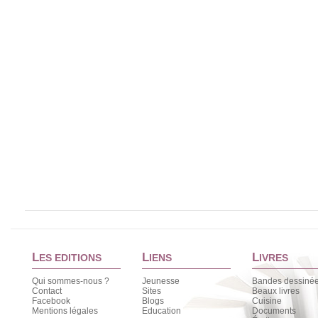
L
L
L
ES EDITIONS
IENS
IVRES
Qui sommes-nous ?
Jeunesse
Bandes dessiné
Contact
Sites
Beaux livres
Facebook
Blogs
Cuisine
Mentions légales
Education
Documents