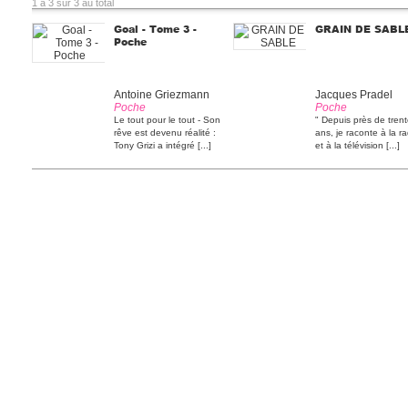
1 à 3 sur 3 au total
Goal - Tome 3 -
GRAIN DE SABL
Poche
Antoine Griezmann
Jacques Pradel
Poche
Poche
Le tout pour le tout - Son
" Depuis près de tren
rêve est devenu réalité :
ans, je raconte à la ra
Tony Grizi a intégré [...]
et à la télévision [...]