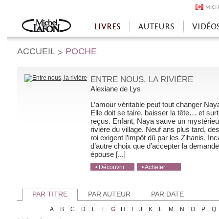
MICH
LIVRES
AUTEURS
VIDÉO
Accueil
ACCUEIL
POCHE
>
ENTRE NOUS, LA RIVIÈRE
Alexiane de Lys
L’amour véritable peut tout changer Naya
Elle doit se taire, baisser la tête… et su
reçus. Enfant, Naya sauve un mystérieu
rivière du village. Neuf ans plus tard, d
roi exigent l’impôt dû par les Zihanis. I
d’autre choix que d’accepter la demande 
épouse [...]
• Découvrir
• Acheter
• Acheter
• Acheter
• Acheter
PAR TITRE
PAR AUTEUR
PAR DATE
A
B
C
D
E
F
G
H
I
J
K
L
M
N
O
P
Q