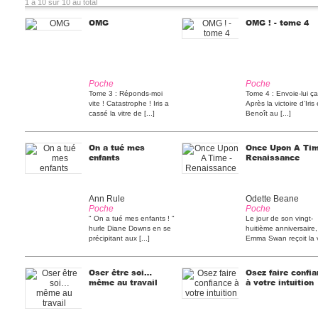
1 à 10 sur 10 au total
OMG
OMG ! - tome 4
Poche
Poche
Tome 3 : Réponds-moi
Tome 4 : Envoie-lui ça
vite ! Catastrophe ! Iris a
Après la victoire d’Iris
cassé la vitre de [...]
Benoît au [...]
On a tué mes
Once Upon A Tim
enfants
Renaissance
Ann Rule
Odette Beane
Poche
Poche
" On a tué mes enfants ! "
Le jour de son vingt-
hurle Diane Downs en se
huitième anniversaire,
précipitant aux [...]
Emma Swan reçoit la v
[...]
Oser être soi…
Osez faire confi
même au travail
à votre intuition