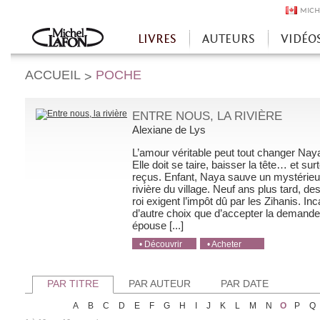
MICH
LIVRES
AUTEURS
VIDÉO
Accueil
ACCUEIL
POCHE
>
ENTRE NOUS, LA RIVIÈRE
Alexiane de Lys
L’amour véritable peut tout changer Naya
Elle doit se taire, baisser la tête… et su
reçus. Enfant, Naya sauve un mystérieu
rivière du village. Neuf ans plus tard, d
roi exigent l’impôt dû par les Zihanis. I
d’autre choix que d’accepter la demande 
épouse [...]
• Découvrir
• Acheter
• Acheter
• Acheter
• Acheter
PAR TITRE
PAR AUTEUR
PAR DATE
A
B
C
D
E
F
G
H
I
J
K
L
M
N
O
P
Q