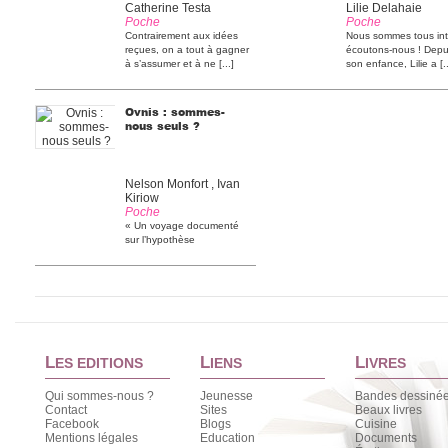
Catherine Testa
Lilie Delahaie
Poche
Poche
Contrairement aux idées
Nous sommes tous intu
reçues, on a tout à gagner
écoutons-nous ! Depu
à s’assumer et à ne [...]
son enfance, Lilie a [..
Ovnis : sommes-
nous seuls ?
Nelson Monfort , Ivan
Kiriow
Poche
« Un voyage documenté
sur l’hypothèse
extraterrestre et la place
de [...]
L
L
L
ES EDITIONS
IENS
IVRES
Qui sommes-nous ?
Jeunesse
Bandes dessiné
Contact
Sites
Beaux livres
Facebook
Blogs
Cuisine
Mentions légales
Education
Documents