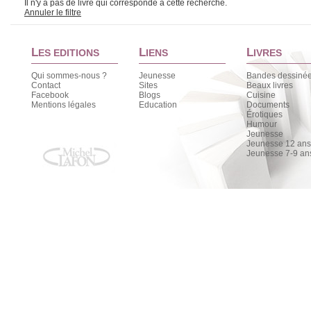
Il n'y a pas de livre qui corresponde à cette recherche.
Annuler le filtre
L
L
L
ES EDITIONS
IENS
IVRES
Qui sommes-nous ?
Jeunesse
Bandes dessiné
Contact
Sites
Beaux livres
Facebook
Blogs
Cuisine
Mentions légales
Education
Documents
Érotiques
Humour
Jeunesse
Jeunesse 12 ans 
Jeunesse 7-9 an