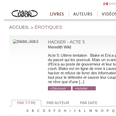
MICH
LIVRES
AUTEURS
VIDÉO
Accueil
ACCUEIL
ÉROTIQUES
>
HACKER - ACTE 5
Meredith Wild
Acte 5: Ultime tentation Blake et Erica 
du passé qui les poursuit. Mais un scan
d’Erica au poste de gouverneur et leur l
court. Blake est en ligne de mire à caus
hacker et refuse de livrer des informatio
tout pour le défendre et sauver leur coupl
ne rêve que d’une [...]
• Découvrir
• Acheter
• Acheter
• Acheter
• Acheter
PAR TITRE
PAR AUTEUR
PAR DATE
A
B
C
D
E
F
G
H
I
J
K
L
M
N
O
P
Q