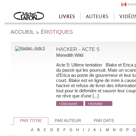
MICH
LIVRES
AUTEURS
VIDÉO
Accueil
ACCUEIL
ÉROTIQUES
>
HACKER - ACTE 5
Meredith Wild
Acte 5: Ultime tentation Blake et Erica 
du passé qui les poursuit. Mais un scan
d’Erica au poste de gouverneur et leur l
court. Blake est en ligne de mire à caus
hacker et refuse de livrer des informatio
tout pour le défendre et sauver leur coupl
ne rêve que d’une [...]
• Découvrir
• Acheter
• Acheter
• Acheter
• Acheter
PAR TITRE
PAR AUTEUR
PAR DATE
A
B
C
D
E
F
G
H
I
J
K
L
M
N
O
P
Q