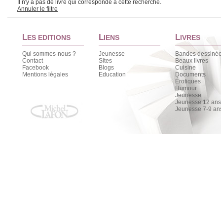
Il n'y a pas de livre qui corresponde à cette recherche.
Annuler le filtre
L
L
L
ES EDITIONS
IENS
IVRES
Qui sommes-nous ?
Jeunesse
Bandes dessiné
Contact
Sites
Beaux livres
Facebook
Blogs
Cuisine
Mentions légales
Education
Documents
Érotiques
Humour
Jeunesse
Jeunesse 12 ans 
Jeunesse 7-9 an