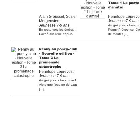
Tome 1 Le pacte
d'amitié
Alain Grousset, Susie
Pénélope Leprévo
Morgenstern
Jeunesse 7-9 ans
Jeunesse 7-9 ans
Au galop vers l’aventu
En route vers les étoiles !
Penny Prévost se réjo
Caché sur Terre depuis
de monter [...]
son enfance, Madoua [...]
Penny au poney-club
- Nouvelle édition -
Tome 3 La
promenade
catastrophe
Pénélope Leprévost
Jeunesse 7-9 ans
Au galop vers l’aventure !
Alors que l’équipe de saut
[...]