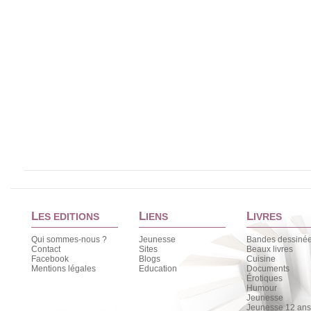
L
L
L
ES EDITIONS
IENS
IVRES
Qui sommes-nous ?
Jeunesse
Bandes dessiné
Contact
Sites
Beaux livres
Facebook
Blogs
Cuisine
Mentions légales
Education
Documents
Érotiques
Humour
Jeunesse
Jeunesse 12 ans 