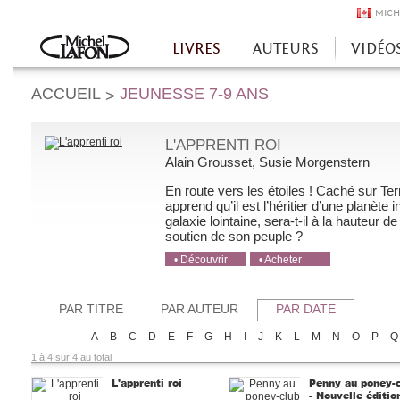
MICH
LIVRES
AUTEURS
VIDÉO
Accueil
ACCUEIL
JEUNESSE 7-9 ANS
>
L'APPRENTI ROI
Alain Grousset, Susie Morgenstern
En route vers les étoiles ! Caché sur T
apprend qu’il est l’héritier d’une planèt
galaxie lointaine, sera-t-il à la hauteur de
soutien de son peuple ?
• Découvrir
• Acheter
• Acheter
• Acheter
• Acheter
PAR TITRE
PAR AUTEUR
PAR DATE
A
B
C
D
E
F
G
H
I
J
K
L
M
N
O
P
Q
1 à 4 sur 4 au total
L'apprenti roi
Penny au poney-
- Nouvelle édition