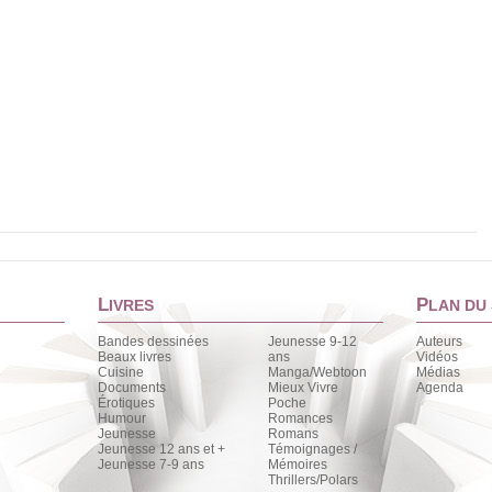
L
P
IVRES
LAN DU 
Bandes dessinées
Jeunesse 9-12
Auteurs
Beaux livres
ans
Vidéos
Cuisine
Manga/Webtoon
Médias
Documents
Mieux Vivre
Agenda
Érotiques
Poche
Humour
Romances
Jeunesse
Romans
Jeunesse 12 ans et +
Témoignages /
Jeunesse 7-9 ans
Mémoires
Thrillers/Polars