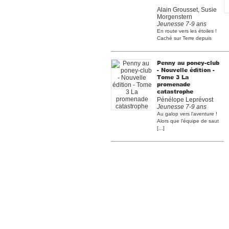
Alain Grousset, Susie
Morgenstern
Jeunesse 7-9 ans
En route vers les étoiles !
Caché sur Terre depuis
son enfance, Madoua [...]
Penny au poney-club
- Nouvelle édition -
Tome 3 La
promenade
catastrophe
Pénélope Leprévost
Jeunesse 7-9 ans
Au galop vers l’aventure !
Alors que l’équipe de saut
[...]