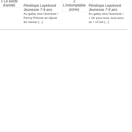
Pénélope Leprévost
Pénélope Leprévost
Jeunesse 7-9 ans
Jeunesse 7-9 ans
Au galop vers l’aventure !
Au galop vers l’aventure !
Penny Prévost se réjouit
« Un pour tous, tous pour
de monter [...]
un ! »C’est [...]