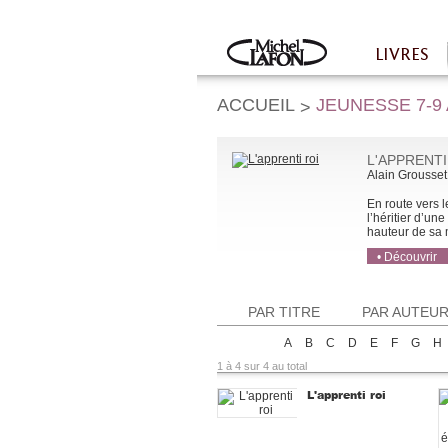
Twitter
Facebook
LIVRES
Accueil
ACCUEIL
JEUNESSE 7-9
>
L'APPRENTI
Alain Grousset
En route vers 
l’héritier d’un
hauteur de sa m
• Découvrir
• Acheter
• Acheter
PAR TITRE
PAR AUTEU
A
B
C
D
E
F
G
H
1 à 4 sur 4 au total
L'apprenti roi