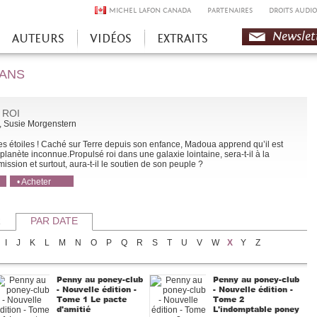
MICHEL LAFON CANADA
PARTENAIRES
DROITS AUDIO
Newslet
AUTEURS
VIDÉOS
EXTRAITS
 ANS
 ROI
, Susie Morgenstern
les étoiles ! Caché sur Terre depuis son enfance, Madoua apprend qu’il est
e planète inconnue.Propulsé roi dans une galaxie lointaine, sera-t-il à la
ission et surtout, aura-t-il le soutien de son peuple ?
• Acheter
• Acheter
R
PAR DATE
I
J
K
L
M
N
O
P
Q
R
S
T
U
V
W
X
Y
Z
Penny au poney-club
Penny au poney-club
- Nouvelle édition -
- Nouvelle édition -
Tome 1 Le pacte
Tome 2
d'amitié
L'indomptable poney