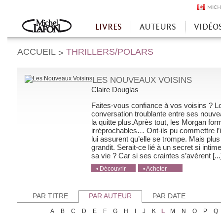
MICH
LIVRES
AUTEURS
VIDÉO
Accueil
ACCUEIL
THRILLERS/POLARS
>
LES NOUVEAUX VOISINS
Claire Douglas
Faites-vous confiance à vos voisins ? L
conversation troublante entre ses nouveau
la quitte plus.Après tout, les Morgan for
irréprochables… Ont-ils pu commettre l’i
lui assurent qu’elle se trompe. Mais plu
grandit. Serait-ce lié à un secret si intim
sa vie ? Car si ses craintes s’avèrent [...
• Découvrir
• Acheter
• Acheter
• Acheter
• Acheter
PAR TITRE
PAR AUTEUR
PAR DATE
A
B
C
D
E
F
G
H
I
J
K
L
M
N
O
P
Q