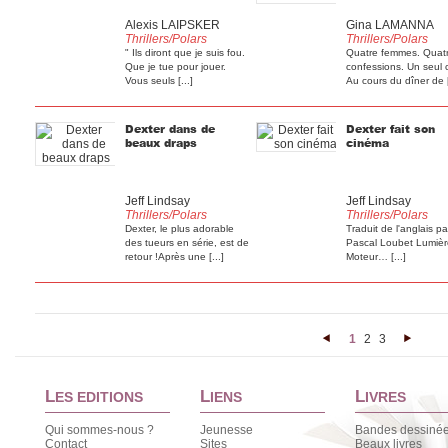
Alexis LAIPSKER
Gina LAMANNA
Thrillers/Polars
Thrillers/Polars
" Ils diront que je suis fou.
Quatre femmes. Quat
Que je tue pour jouer.
confessions. Un seul 
Vous seuls [...]
Au cours du dîner de [
Dexter dans de
Dexter fait son
beaux draps
cinéma
Jeff Lindsay
Jeff Lindsay
Thrillers/Polars
Thrillers/Polars
Dexter, le plus adorable
Traduit de l'anglais pa
des tueurs en série, est de
Pascal Loubet Lumiè
retour !Après une [...]
Moteur… [...]
1
2
3
<
>
L
L
L
ES EDITIONS
IENS
IVRES
Qui sommes-nous ?
Jeunesse
Bandes dessiné
Contact
Sites
Beaux livres