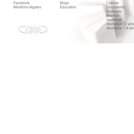
Facebook
Blogs
Cuisine
Mentions légales
Education
Documents
Érotiques
Humour
Jeunesse
Jeunesse 12 ans 
Jeunesse 7-9 an