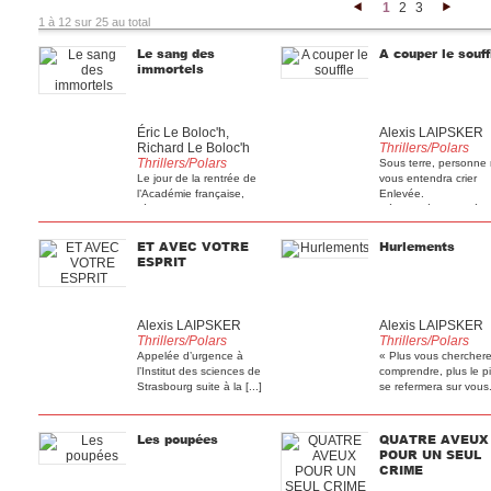
1
2
3
<
>
1 à 12 sur 25 au total
Le sang des
A couper le souff
immortels
Éric Le Boloc'h,
Alexis LAIPSKER
Richard Le Boloc'h
Thrillers/Polars
Thrillers/Polars
Sous terre, personne
Le jour de la rentrée de
vous entendra crier
l’Académie française,
Enlevée.
l’écrivain François [...]
Séquestrée.Enterrée [.
ET AVEC VOTRE
Hurlements
ESPRIT
Alexis LAIPSKER
Alexis LAIPSKER
Thrillers/Polars
Thrillers/Polars
Appelée d’urgence à
« Plus vous chercher
l’Institut des sciences de
comprendre, plus le p
Strasbourg suite à la [...]
se refermera sur vous. 
Les poupées
QUATRE AVEUX
POUR UN SEUL
CRIME