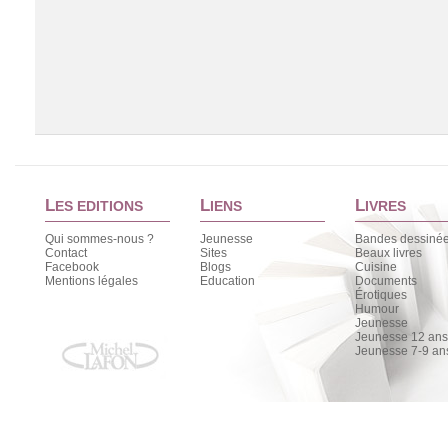
L
L
L
ES EDITIONS
IENS
IVRES
Qui sommes-nous ?
Jeunesse
Bandes dessiné
Contact
Sites
Beaux livres
Facebook
Blogs
Cuisine
Chargement de la liste
Mentions légales
Education
Documents
Érotiques
Humour
Jeunesse
Jeunesse 12 ans 
Jeunesse 7-9 an