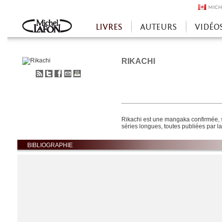
MICH
LIVRES
AUTEURS
VIDÉO
Accueil
RIKACHI
S'abonner
Partager
Partager
Envoyer
Imprimer
au
sur
sur
à
flux
Twitter
Facebook
un
RSS
ami
Rikachi est une mangaka confirmée, sp
séries longues, toutes publiées par 
BIBLIOGRAPHIE