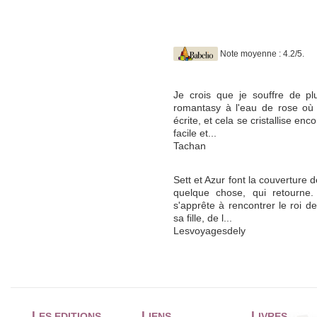
Note moyenne : 4.2/5.
Je crois que je souffre de p
romantasy à l'eau de rose où 
écrite, et cela se cristallise enc
facile et...
Tachan
Sett et Azur font la couverture 
quelque chose, qui retourne
s'apprête à rencontrer le roi d
sa fille, de l...
Lesvoyagesdely
L
L
L
ES EDITIONS
IENS
IVRES