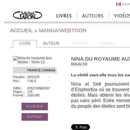
MICH
LIVRES
AUTEURS
VIDÉO
Accueil
ACCUEIL
MANGA/WEBTOON
>
LIVRE
AUTEUR
PRESSE
VIDEOS
NINA DU ROYAUME AUX
RIKACHI
FRANCE
CANADA
La vérité vaut-elle tous les sa
-
Parution :
30/01/25
-
Prix :
7.95 €
Nina et Sett poursuivent
ISBN :
9782749960197
d’Elsphorbia où se trouvent
Pages :
176
étoiles. Mais obtenir les ré
Format :
130x180
pas sans péril. Entre monstre
du peuple des étoiles sont 
ACHETER
EXTRAIT