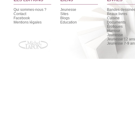
Qui sommes-nous ?
Jeunesse
Bandes dessiné
Contact
Sites
Beaux livres
Facebook
Blogs
Cuisine
Mentions légales
Education
Documents
Érotiques
Humour
Jeunesse
Jeunesse 12 ans 
Jeunesse 7-9 an