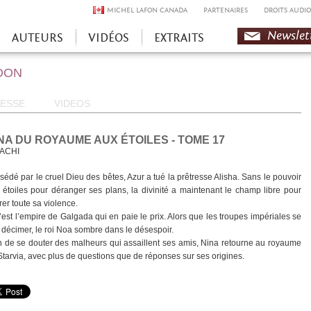
MICHEL LAFON CANADA
PARTENAIRES
DROITS AUDIO
Newslet
AUTEURS
VIDÉOS
EXTRAITS
OON
ESSE
VIDEOS
NA DU ROYAUME AUX ÉTOILES - TOME 17
ACHI
sédé par le cruel Dieu des bêtes, Azur a tué la prêtresse Alisha. Sans le pouvoir
 étoiles pour déranger ses plans, la divinité a maintenant le champ libre pour
rer toute sa violence.
c’est l’empire de Galgada qui en paie le prix. Alors que les troupes impériales se
t décimer, le roi Noa sombre dans le désespoir.
n de se douter des malheurs qui assaillent ses amis, Nina retourne au royaume
Starvia, avec plus de questions que de réponses sur ses origines.