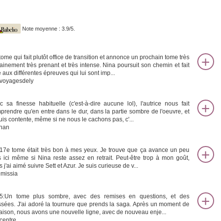
Note moyenne : 3.9/5.
tome qui fait plutôt office de transition et annonce un prochain tome très
tainement très prenant et très intense. Nina poursuit son chemin et fait
 aux différentes épreuves qui lui sont imp...
voyagesdely
c sa finesse habituelle (c'est-à-dire aucune lol), l'autrice nous fait
prendre qu'en entre dans le dur, dans la partie sombre de l'oeuvre, et
suis contente, même si ne nous le cachons pas, c'...
han
17e tome était très bon à mes yeux. Je trouve que ça avance un peu
s ici même si Nina reste assez en retrait. Peut-être trop à mon goût,
 j'ai aimé suivre Sett et Azur. Je suis curieuse de v...
emissia
/5:Un tome plus sombre, avec des remises en questions, et des
ssées. J'ai adoré la tournure que prends la saga. Après un moment de
ttaison, nous avons une nouvelle ligne, avec de nouveau enje...
icentre