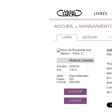
Twitter
Facebook
LIVRES
Accueil
ACCUEIL
MANGA/WEBT
>
LIVRE
AUTEUR
PR
NI
RIK
FRANCE
CANADA
Pos
-
Parution :
19/02/26
des
-
Prix :
7.95 €
libé
ISBN :
9782749963891
Et 
Pages :
160
Format :
130x180
fon
Loi
ACHETER
de 
EXTRAIT