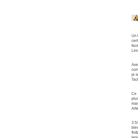
Un 
cer
face
Les
Ave
com
je 
Tac
Ce 
plu
mais
Art
3.5
ble
flo
lep