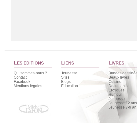
L
L
L
ES EDITIONS
IENS
IVRES
Qui sommes-nous ?
Jeunesse
Bandes dessiné
Contact
Sites
Beaux livres
Facebook
Blogs
Cuisine
Chargement de la liste
Mentions légales
Education
Documents
Érotiques
Humour
Jeunesse
Jeunesse 12 ans 
Jeunesse 7-9 an