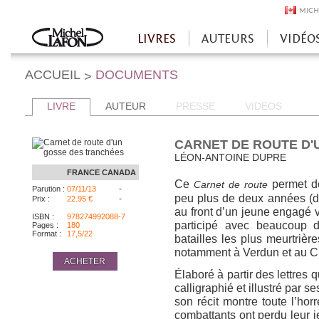
MICH
LIVRES
AUTEURS
VIDÉO
Accueil
ACCUEIL
DOCUMENTS
>
LIVRE
AUTEUR
PRESSE
VIDEOS
CARNET DE ROUTE D'
LÉON-ANTOINE DUPRE
FRANCE
CANADA
Ce
permet de
Carnet de route
-
Parution :
07/11/13
peu plus de deux années (de
-
Prix :
22.95 €
au front d’un jeune engagé vo
ISBN :
978274992088-7
participé avec beaucoup 
Pages :
180
Format :
17,5/22
batailles les plus meurtriè
notamment à Verdun et au 
ACHETER
Élaboré à partir des lettres q
calligraphié et illustré par s
son récit montre toute l’horr
combattants ont perdu leur je