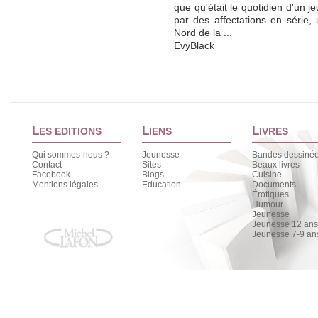
que qu'était le quotidien d'un 
par des affectations en série, 
Nord de la ...
EvyBlack
L
L
L
ES EDITIONS
IENS
IVRES
Qui sommes-nous ?
Jeunesse
Bandes dessiné
Contact
Sites
Beaux livres
Facebook
Blogs
Cuisine
Mentions légales
Education
Documents
Érotiques
Humour
Jeunesse
Jeunesse 12 ans 
Jeunesse 7-9 an