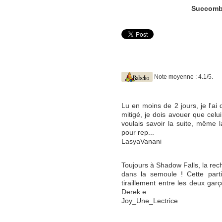
Succomb
Note moyenne : 4.1/5.
Lu en moins de 2 jours, je l'ai
mitigé, je dois avouer que celu
voulais savoir la suite, même l
pour rep...
LasyaVanani
Toujours à Shadow Falls, la rech
dans la semoule ! Cette part
tiraillement entre les deux garço
Derek e...
Joy_Une_Lectrice