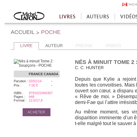
MICH
LIVRES
AUTEURS
VIDÉO
Accueil
ACCUEIL
POCHE
>
LIVRE
AUTEUR
PRESSE
VIDEOS
NÉS À MINUIT TOME 2
C. C. HUNTER
FRANCE
CANADA
Depuis que Kylie a rejoint
-
Parution :
02/01/14
toutes les convoitises. Mais 
-
Prix :
7.00 €
ouvert son cœur, a disparu e
ISBN :
9791022400367
« Rêve de moi. » Désempar
Pages :
448
Format :
12,5/17,8
demi-Fae qui l’attire irrésist
Au même moment, ses visi
ACHETER
disparition imminente d’un êt
t-elle malgré tout le sauver 