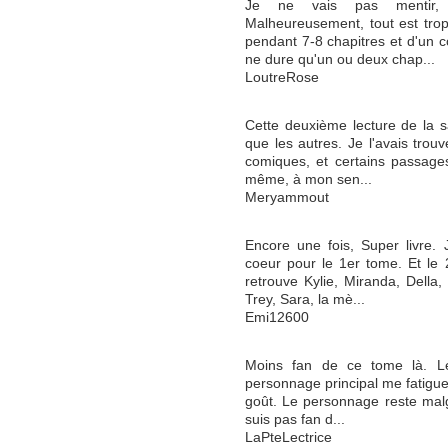
Je ne vais pas mentir, 
Malheureusement, tout est trop 
pendant 7-8 chapitres et d'un 
ne dure qu'un ou deux chap...
LoutreRose
Cette deuxième lecture de la 
que les autres. Je l'avais trou
comiques, et certains passages
même, à mon sen...
Meryammout
Encore une fois, Super livre.
coeur pour le 1er tome. Et le
retrouve Kylie, Miranda, Della,
Trey, Sara, la mè...
Emi12600
Moins fan de ce tome là. Les
personnage principal me fatigue
goût. Le personnage reste malg
suis pas fan d...
LaPteLectrice