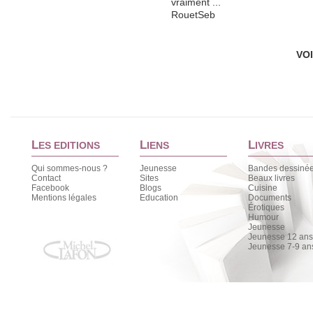
vraiment ...
RouetSeb
VO
L
L
L
ES EDITIONS
IENS
IVRES
Qui sommes-nous ?
Jeunesse
Bandes dessiné
Contact
Sites
Beaux livres
Facebook
Blogs
Cuisine
Mentions légales
Education
Documents
Érotiques
Humour
Jeunesse
Jeunesse 12 ans 
Jeunesse 7-9 an