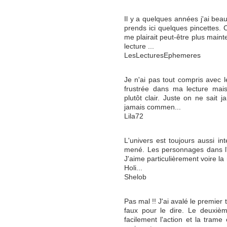
Il y a quelques années j'ai be
prends ici quelques pincettes. 
me plairait peut-être plus mainte
lecture ...
LesLecturesEphemeres
Je n'ai pas tout compris avec 
frustrée dans ma lecture mais
plutôt clair. Juste on ne sait j
jamais commen...
Lila72
L'univers est toujours aussi inté
mené. Les personnages dans l'
J'aime particulièrement voire la r
Holi...
Shelob
Pas mal !! J'ai avalé le premier
faux pour le dire. Le deuxièm
facilement l'action et la trame 