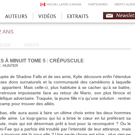
MICHEL LAFON CANADA
PARTENAIRES
DROITS AUDIO
Newslet
AUTEURS
VIDÉOS
EXTRAITS
2 ANS
ESSE
VIDEOS
S À MINUIT TOME 5 : CRÉPUSCULE
C. HUNTER
pée de Shadow Falls et de ses amis, Kylie découvre enfin l’étendue
ses dons surnaturels et la communauté des caméléons à laquelle
e appartient. Mais celle-ci, plus habituée à se cacher qu’à se battre,
retrouve impuissante face au retour de Mario, son plus féroce et
éfique adversaire. Traquée, la jeune fille n’a qu’une solution : rentrer
camp pour trouver des alliés.
bas, elle aura aussi à faire un ultime choix entre les deux hommes
elle aime. Le loup-garou qui lui a brisé le cœur en lui préférant sa
te, mais qui est désormais prêt à tout pour la reconquérir ? Ou le
i-Fae qui a parfois été troublé par l’intensité de leur attirance, mais
 a toujours été là pour elle ? Une seule chose est sûre : plus rien ne