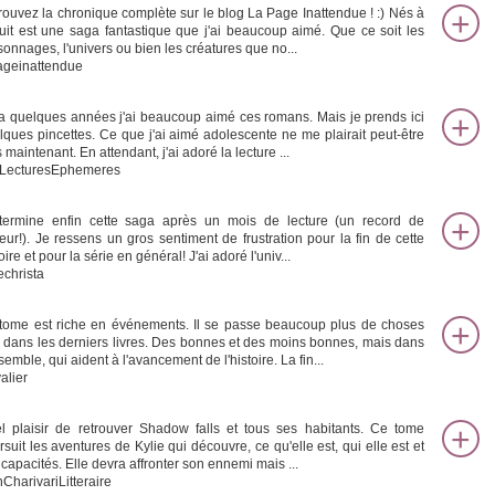
rouvez la chronique complète sur le blog La Page Inattendue ! :) Nés à
uit est une saga fantastique que j'ai beaucoup aimé. Que ce soit les
sonnages, l'univers ou bien les créatures que no...
ageinattendue
y a quelques années j'ai beaucoup aimé ces romans. Mais je prends ici
lques pincettes. Ce que j'ai aimé adolescente ne me plairait peut-être
 maintenant. En attendant, j'ai adoré la lecture ...
LecturesEphemeres
termine enfin cette saga après un mois de lecture (un record de
teur!). Je ressens un gros sentiment de frustration pour la fin de cette
oire et pour la série en général! J'ai adoré l'univ...
echrista
tome est riche en événements. Il se passe beaucoup plus de choses
 dans les derniers livres. Des bonnes et des moins bonnes, mais dans
semble, qui aident à l'avancement de l'histoire. La fin...
alier
l plaisir de retrouver Shadow falls et tous ses habitants. Ce tome
rsuit les aventures de Kylie qui découvre, ce qu'elle est, qui elle est et
 capacités. Elle devra affronter son ennemi mais ...
CharivariLitteraire