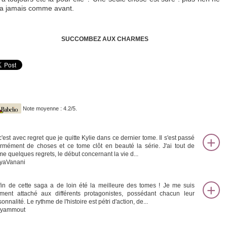
a jamais comme avant.
SUCCOMBEZ AUX CHARMES
Note moyenne : 4.2/5.
c'est avec regret que je quitte Kylie dans ce dernier tome. Il s'est passé
rmément de choses et ce tome clôt en beauté la série. J'ai tout de
e quelques regrets, le début concernant la vie d...
yaVanani
fin de cette saga a de loin été la meilleure des tomes ! Je me suis
iment attaché aux différents protagonistes, possédant chacun leur
onnalité. Le rythme de l'histoire est pétri d'action, de...
ryammout