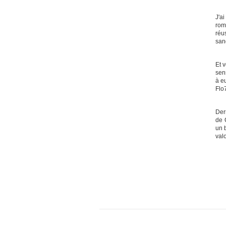
J'a
rom
réus
san
Et v
sen
à eu
Flo
Der
de 
un 
val