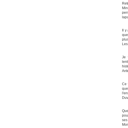
Ret
Min
per
lap
Il 
que
plus
Les
Je 
len
hist
Ant
Ce 
que
l'en
Duv
Que
pou
ses
Mon