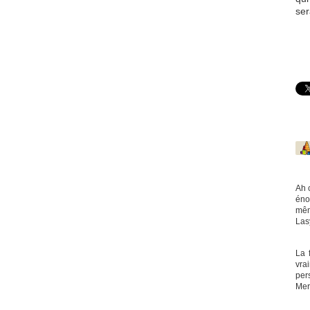
ser
Ah 
éno
mêm
Las
La 
vra
pers
Me