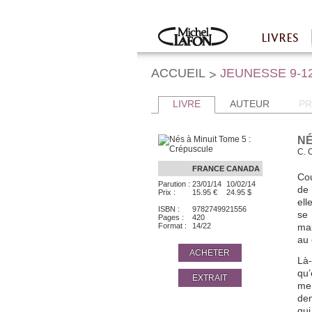
Twitter
Facebook
LIVRES
Accueil
ACCUEIL
JEUNESSE 9-1
>
LIVRE
AUTEUR
PR
NÉ
C. 
FRANCE
CANADA
Cou
Parution :
23/01/14
10/02/14
de 
Prix :
15.95 €
24.95 $
ell
ISBN :
9782749921556
se 
Pages :
420
Format :
14/22
mal
au 
ACHETER
Là-
qu’
EXTRAIT
meu
dem
qui