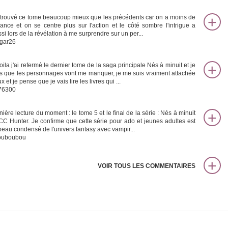
i trouvé ce tome beaucoup mieux que les précédents car on a moins de
ance et on se centre plus sur l'action et le côté sombre l'intrigue a
si lors de la révélation à me surprendre sur un per...
gar26
oila j'ai refermé le dernier tome de la saga principale Nés à minuit et je
s que les personnages vont me manquer, je me suis vraiment attachée
x et je pense que je vais lire les livres qui ...
76300
nière lecture du moment : le tome 5 et le final de la série : Nés à minuit
CC Hunter. Je confirme que cette série pour ado et jeunes adultes est
beau condensé de l'univers fantasy avec vampir...
ouboubou
VOIR TOUS LES COMMENTAIRES