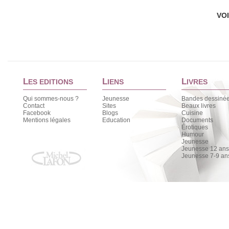
VO
L
L
L
ES EDITIONS
IENS
IVRES
Qui sommes-nous ?
Jeunesse
Bandes dessiné
Contact
Sites
Beaux livres
Facebook
Blogs
Cuisine
Mentions légales
Education
Documents
Érotiques
Humour
Jeunesse
Jeunesse 12 ans 
Jeunesse 7-9 an