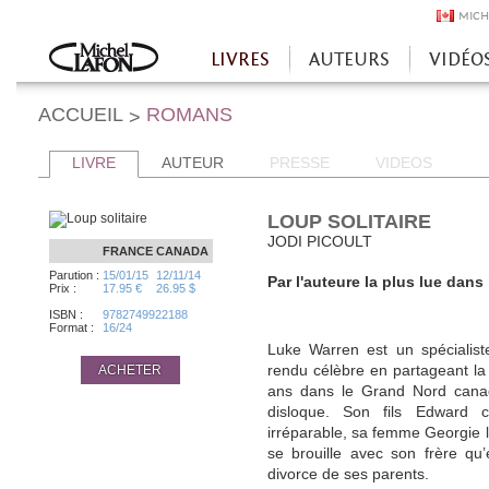
MICH
LIVRES
AUTEURS
VIDÉO
Accueil
ACCUEIL
ROMANS
>
LIVRE
AUTEUR
PRESSE
VIDEOS
LOUP SOLITAIRE
JODI PICOULT
FRANCE
CANADA
Parution :
15/01/15
12/11/14
Par l'auteure la plus lue dan
Prix :
17.95 €
26.95 $
ISBN :
9782749922188
Format :
16/24
Luke Warren est un spécialist
ACHETER
rendu célèbre en partageant l
ans dans le Grand Nord canadi
disloque. Son fils Edward 
irréparable, sa femme Georgie le q
se brouille avec son frère qu
divorce de ses parents.