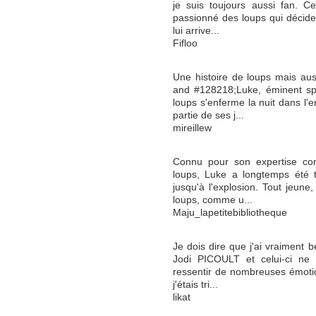
je suis toujours aussi fan. C
passionné des loups qui décide 
lui arrive...
Fifloo
Une histoire de loups mais aussi
and #128218;Luke, éminent sp
loups s'enferme la nuit dans l'
partie de ses j...
mireillew
Connu pour son expertise co
loups, Luke a longtemps été ti
jusqu'à l'explosion. Tout jeune, 
loups, comme u...
Maju_lapetitebibliotheque
Je dois dire que j'ai vraiment 
Jodi PICOULT et celui-ci ne f
ressentir de nombreuses émotions
j'étais tri...
likat