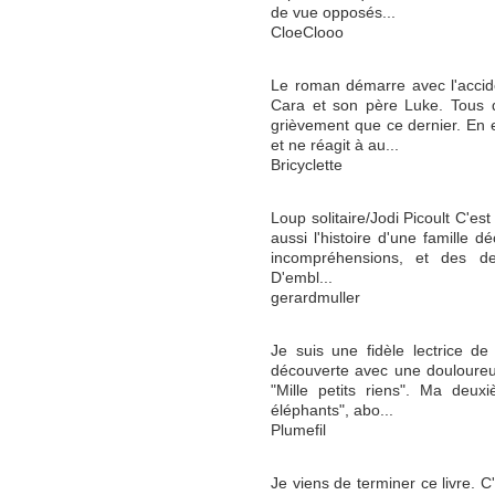
de vue opposés...
CloeClooo
Le roman démarre avec l'accide
Cara et son père Luke. Tous 
grièvement que ce dernier. En e
et ne réagit à au...
Bricyclette
Loup solitaire/Jodi Picoult C'est
aussi l'histoire d'une famille d
incompréhensions, et des des
D'embl...
gerardmuller
Je suis une fidèle lectrice de 
découverte avec une douloureus
"Mille petits riens". Ma deuxi
éléphants", abo...
Plumefil
Je viens de terminer ce livre. C