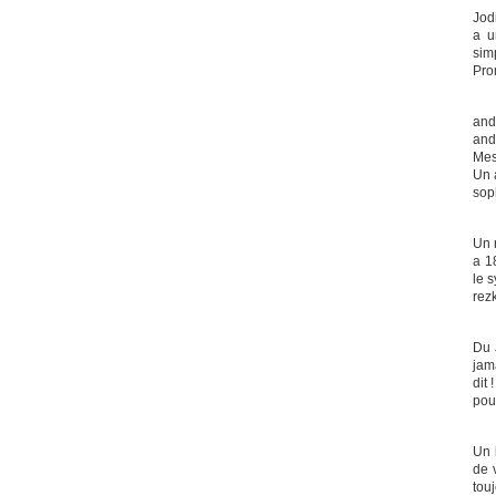
Jod
a u
simp
Pro
and
and
Mesd
Un 
sop
Un 
a 18
le 
rezk
Du 
jam
dit 
pou
Un 
de 
tou