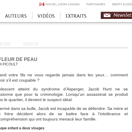
MICHEL LAFON CANADA
PARTENAIRES
DROITS AUDIO
Newslet
AUTEURS
VIDÉOS
EXTRAITS
ESSE
VIDEOS
FLEUR DE PEAU
I PICOULT
and votre fils ne vous regarde jamais dans les yeux… comment
oir s’il est coupable ?
olescent atteint du syndrome d’Asperger, Jacob Hunt ne se
sionne que pour la criminologie. Lorsqu’un assassinat se produit
s le quartier, il devient le suspect idéal.
ermé dans sa bulle, Jacob est incapable de se défendre. Sa mère et
n frère décident alors de se battre face à l’intolérance et
ncompréhension qui ont toujours menacé leur famille.
que enfant a deux visages