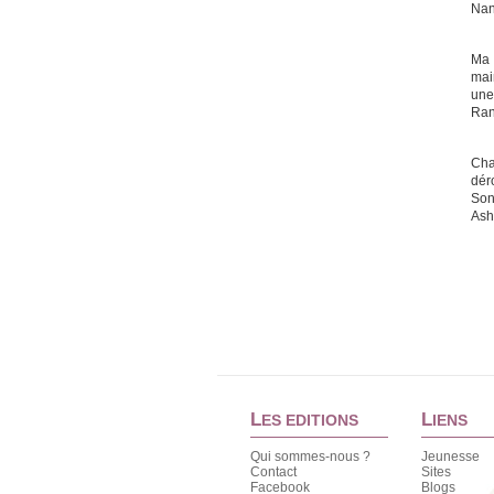
Nan
Ma 
mai
une
Ran
Cha
dér
Son
Ash
L
L
ES EDITIONS
IENS
Qui sommes-nous ?
Jeunesse
Contact
Sites
Facebook
Blogs