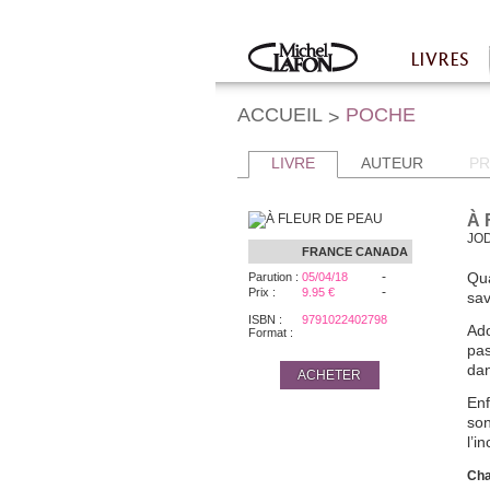
Twitter
Facebook
LIVRES
Accueil
ACCUEIL
POCHE
>
LIVRE
AUTEUR
PR
À 
JOD
FRANCE
CANADA
-
Qu
Parution :
05/04/18
-
Prix :
9.95 €
sav
ISBN :
9791022402798
Ad
Format :
pas
dan
ACHETER
Enf
so
l’i
Cha