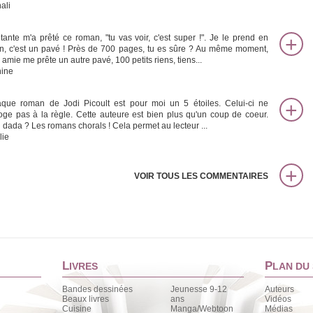
ali
tante m'a prêté ce roman, "tu vas voir, c'est super !". Je le prend en
n, c'est un pavé ! Près de 700 pages, tu es sûre ? Au même moment,
 amie me prête un autre pavé, 100 petits riens, tiens...
ine
que roman de Jodi Picoult est pour moi un 5 étoiles. Celui-ci ne
oge pas à la règle. Cette auteure est bien plus qu'un coup de coeur.
 dada ? Les romans chorals ! Cela permet au lecteur ...
lie
VOIR TOUS LES COMMENTAIRES
L
P
IVRES
LAN DU 
Bandes dessinées
Jeunesse 9-12
Auteurs
Beaux livres
ans
Vidéos
Cuisine
Manga/Webtoon
Médias