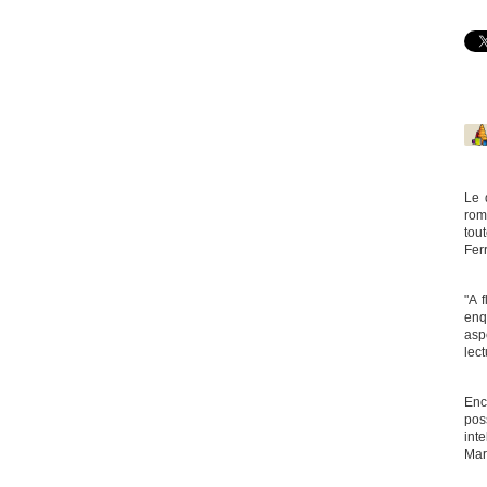
Le 
rom
tout
Fer
"A 
enq
aspe
lec
Enc
pos
inte
Mar