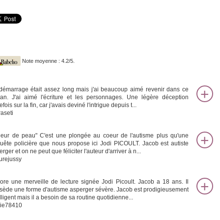
Note moyenne : 4.2/5.
démarrage était assez long mais j'ai beaucoup aimé revenir dans ce
an. J'ai aimé l'écriture et les personnages. Une légère déception
efois sur la fin, car j'avais deviné l'intrigue depuis t...
raseti
fleur de peau" C'est une plongée au coeur de l'autisme plus qu'une
uête policière que nous propose ici Jodi PICOULT. Jacob est autiste
rger et on ne peut que féliciter l'auteur d'arriver à n...
turejussy
ore une merveille de lecture signée Jodi Picoult. Jacob a 18 ans. Il
sède une forme d'autisme asperger sévère. Jacob est prodigieusement
lligent mais il a besoin de sa routine quotidienne...
ie78410