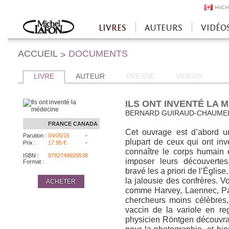
MICH
LIVRES
AUTEURS
VIDÉO
Accueil
ACCUEIL
DOCUMENTS
>
LIVRE
AUTEUR
PRESSE
VIDEOS
ILS ONT INVENTÉ LA 
BERNARD GUIRAUD-CHAUME
FRANCE
CANADA
Cet ouvrage est d’abord un
-
Parution :
04/05/16
plupart de ceux qui ont in
-
Prix :
17.95 €
connaître le corps humain 
ISBN :
9782749929538
imposer leurs découvertes
Format :
bravé les a priori de l’Églis
la jalousie des confrères. Vo
ACHETER
comme Harvey, Laennec, Pas
chercheurs moins célèbres, 
vaccin de la variole en re
physicien Röntgen découvra