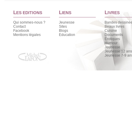
L
L
L
ES EDITIONS
IENS
IVRES
Qui sommes-nous ?
Jeunesse
Bandes dessiné
Contact
Sites
Beaux livres
Facebook
Blogs
Cuisine
Mentions légales
Education
Documents
Érotiques
Humour
Jeunesse
Jeunesse 12 ans 
Jeunesse 7-9 an