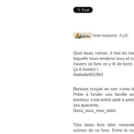
Note moyenne : 4.1/5.
Quel beau roman, il met du bau
laquelle nous tendons tous et 
travers ce livre on y lit de bo
ça à travers l...
Nathalie601963
Barbara croyait en son conte de
Prête à fonder une famille av
bonheur s'est enfuit petit à pe
ses quarante...
Dans_tous_mes_etats
Très beau livre bien romantiq
scènes de ce livre. Entre la c