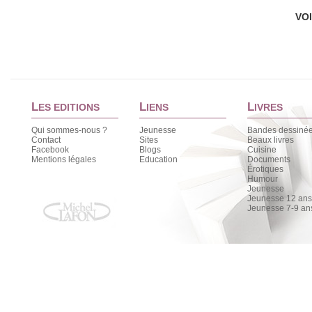
VO
L
L
L
ES EDITIONS
IENS
IVRES
Qui sommes-nous ?
Jeunesse
Bandes dessiné
Contact
Sites
Beaux livres
Facebook
Blogs
Cuisine
Mentions légales
Education
Documents
Érotiques
Humour
Jeunesse
Jeunesse 12 ans 
Jeunesse 7-9 an