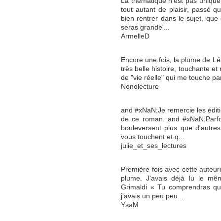
La thématique n'est pas unique 
tout autant de plaisir, passé 
bien rentrer dans le sujet, qu
seras grande'...
ArmelleD
Encore une fois, la plume de Léa
très belle histoire, touchante et 
de "vie réelle" qui me touche pa
Nonolecture
and #xNaN;Je remercie les éditi
de ce roman. and #xNaN;Parfoi
bouleversent plus que d'autres.
vous touchent et q...
julie_et_ses_lectures
Première fois avec cette auteur
plume. J'avais déjà lu le mêm
Grimaldi « Tu comprendras qu
j'avais un peu peu...
YsaM