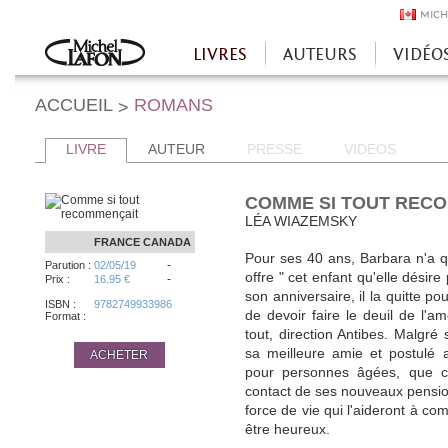
MICH
LIVRES
AUTEURS
VIDÉO
Accueil
ACCUEIL
ROMANS
>
LIVRE
AUTEUR
PRESSE
VIDEOS
COMME SI TOUT REC
LÉA WIAZEMSKY
FRANCE
CANADA
Pour ses 40 ans, Barbara n'a q
-
Parution :
02/05/19
offre " cet enfant qu'elle désir
-
Prix :
16.95 €
son anniversaire, il la quitte 
ISBN :
9782749933986
de devoir faire le deuil de l'a
Format :
tout, direction Antibes. Malgré 
sa meilleure amie et postulé 
ACHETER
pour personnes âgées, que co
contact de ses nouveaux pensio
force de vie qui l'aideront à com
être heureux.