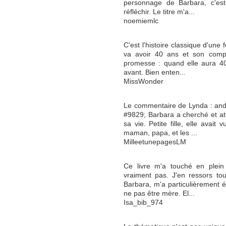
personnage de Barbara, c'est
réfléchir. Le titre m'a...
noemiemlc
C'est l'histoire classique d'un
va avoir 40 ans et son compa
promesse : quand elle aura 40 
avant. Bien enten...
MissWonder
Le commentaire de Lynda : a
#9829; Barbara a cherché et at
sa vie. Petite fille, elle avait 
maman, papa, et les ...
MilleetunepagesLM
Ce livre m'a touché en plein
vraiment pas. J'en ressors to
Barbara, m'a particulièrement é
ne pas être mère. El...
Isa_bib_974