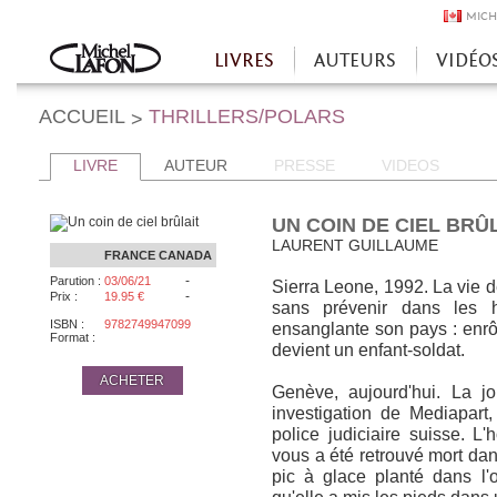
MICH
LIVRES
AUTEURS
VIDÉO
Accueil
ACCUEIL
THRILLERS/POLARS
>
LIVRE
AUTEUR
PRESSE
VIDEOS
UN COIN DE CIEL BRÛ
LAURENT GUILLAUME
FRANCE
CANADA
-
Parution :
03/06/21
Sierra Leone, 1992. La vie 
-
Prix :
19.95 €
sans prévenir dans les h
ISBN :
9782749947099
ensanglante son pays : enrô
Format :
devient un enfant-soldat.
ACHETER
Genève, aujourd'hui. La jo
investigation de Mediapart
police judiciaire suisse. L
vous a été retrouvé mort dan
pic à glace planté dans l'o