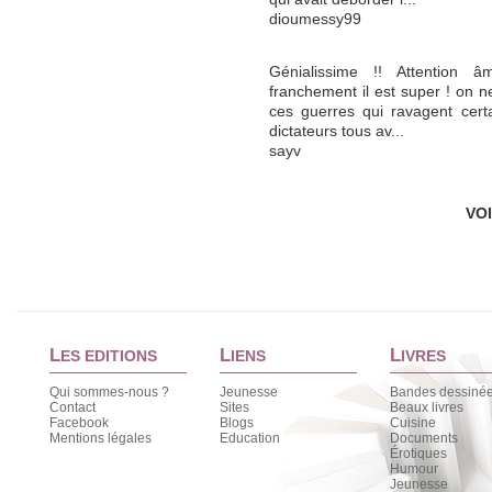
dioumessy99
Génialissime !! Attention â
franchement il est super ! on n
ces guerres qui ravagent certa
dictateurs tous av...
sayv
VO
L
L
L
ES EDITIONS
IENS
IVRES
Qui sommes-nous ?
Jeunesse
Bandes dessiné
Contact
Sites
Beaux livres
Facebook
Blogs
Cuisine
Mentions légales
Education
Documents
Érotiques
Humour
Jeunesse