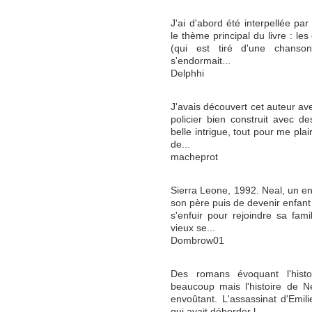
J'ai d'abord été interpellée par
le thème principal du livre : les 
(qui est tiré d'une chanso
s'endormait...
Delphhi
J'avais découvert cet auteur ave
policier bien construit avec d
belle intrigue, tout pour me plair
de...
macheprot
Sierra Leone, 1992. Neal, un en
son père puis de devenir enfant 
s'enfuir pour rejoindre sa fami
vieux se...
Dombrow01
Des romans évoquant l'histoi
beaucoup mais l'histoire de N
envoûtant. L'assassinat d'Emili
qui avait déborder l...