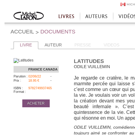
MICH
LIVRES
AUTEURS
VIDÉO
Accueil
ACCUEIL
DOCUMENTS
>
LIVRE
AUTEUR
PRESSE
VIDEOS
LATITUDES
ODILE VUILLEMIN
FRANCE
CANADA
-
Parution :
02/06/22
Je regarde ce cratère, le m
-
Prix :
18.95 €
marmite percée qui laisse s
ISBN :
9782749937465
c’est comme un cœur qui pu
Format :
la vie. Je voulais voir un vo
la création devant mes yeux
ACHETER
beauté infernale ». C’est
quintessence de la vie. Cett
qui résonne en moi. Un appel
ODILE VUILLEMIN, comédienne 
toujours aimé se confronter a