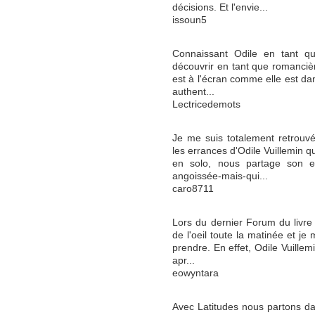
décisions. Et l'envie...
issoun5
Connaissant Odile en tant qu'a
découvrir en tant que romancière
est à l'écran comme elle est dans
authent...
Lectricedemots
Je me suis totalement retrouv
les errances d'Odile Vuillemin q
en solo, nous partage son ex
angoissée-mais-qui...
caro8711
Lors du dernier Forum du livre d
de l'oeil toute la matinée et je
prendre. En effet, Odile Vuillemi
apr...
eowyntara
Avec Latitudes nous partons dan