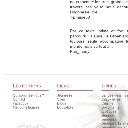
nous raconte les trois grands v
travers ses yeux nous découv
l'Indonésie. Bie...
Tiphaine59
Par ce texte intime et fort,
parcourir l'Islande, le Groenlan
toujours seule accompagne l
monde mais surtout à...
Fee_mady
L
L
L
ES EDITIONS
IENS
IVRES
Qui sommes-nous ?
Jeunesse
Bandes dessiné
Contact
Sites
Beaux livres
Facebook
Blogs
Cuisine
Mentions légales
Education
Documents
Érotiques
Humour
Jeunesse
Jeunesse 12 ans 
Jeunesse 7-9 an