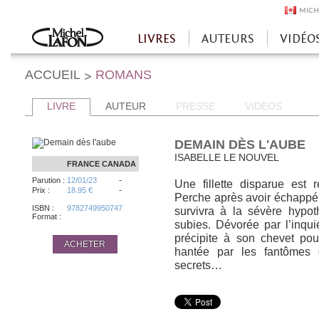
MICH
LIVRES
AUTEURS
VIDÉO
Accueil
ACCUEIL
ROMANS
>
LIVRE
AUTEUR
PRESSE
VIDEOS
DEMAIN DÈS L'AUBE
ISABELLE LE NOUVEL
FRANCE
CANADA
-
Parution :
12/01/23
Une fillette disparue est
-
Prix :
18.95 €
Perche après avoir échappé à
ISBN :
9782749950747
survivra à la sévère hypot
Format :
subies. Dévorée par l’inqui
précipite à son chevet pou
ACHETER
hantée par les fantômes 
secrets…