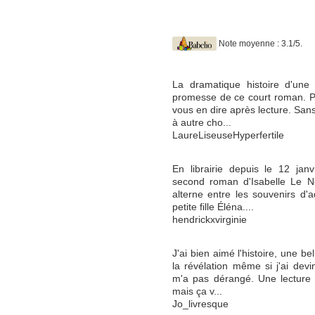
Note moyenne : 3.1/5.
La dramatique histoire d'une p
promesse de ce court roman. Po
vous en dire après lecture. San
à autre cho...
LaureLiseuseHyperfertile
En librairie depuis le 12 jan
second roman d'Isabelle Le No
alterne entre les souvenirs d'
petite fille Éléna....
hendrickxvirginie
J'ai bien aimé l'histoire, une bel
la révélation même si j'ai dev
m'a pas dérangé. Une lecture
mais ça v...
Jo_livresque