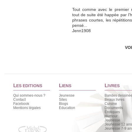
Tout comme avec le premier ro
tout de suite été happée par l'hi
phrases courtes, les répétitions
pensé...
Jenn1908
VO
L
L
L
ES EDITIONS
IENS
IVRES
Qui sommes-nous ?
Jeunesse
Bandes dessiné
Contact
Sites
Beaux livres
Facebook
Blogs
Cuisine
Mentions légales
Education
Documents
Érotiques
Humour
Jeunesse
Jeunesse 12 ans 
Jeunesse 7-9 an