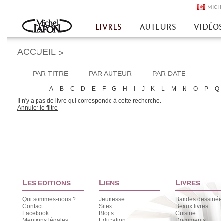
MICH
LIVRES
AUTEURS
VIDÉO
Accueil
ACCUEIL
>
PAR TITRE
PAR AUTEUR
PAR DATE
A
B
C
D
E
F
G
H
I
J
K
L
M
N
O
P
Q
Il n'y a pas de livre qui corresponde à cette recherche.
Annuler le filtre
L
L
L
ES EDITIONS
IENS
IVRES
Qui sommes-nous ?
Jeunesse
Bandes dessiné
Contact
Sites
Beaux livres
Facebook
Blogs
Cuisine
Mentions légales
Education
Documents