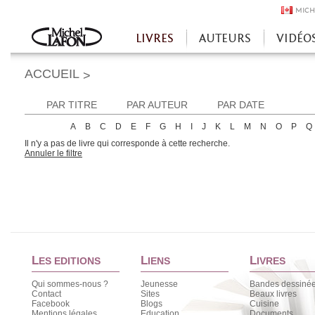
MICH
LIVRES
AUTEURS
VIDÉO
Accueil
ACCUEIL
>
PAR TITRE
PAR AUTEUR
PAR DATE
A
B
C
D
E
F
G
H
I
J
K
L
M
N
O
P
Q
Il n'y a pas de livre qui corresponde à cette recherche.
Annuler le filtre
L
L
L
ES EDITIONS
IENS
IVRES
Qui sommes-nous ?
Jeunesse
Bandes dessiné
Contact
Sites
Beaux livres
Facebook
Blogs
Cuisine
Mentions légales
Education
Documents