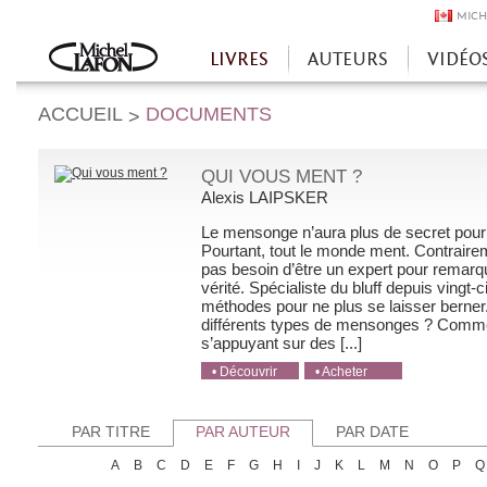
MICH
LIVRES
AUTEURS
VIDÉO
Accueil
ACCUEIL
DOCUMENTS
>
QUI VOUS MENT ?
Alexis LAIPSKER
Le mensonge n’aura plus de secret pour
Pourtant, tout le monde ment. Contraireme
pas besoin d’être un expert pour remar
vérité. Spécialiste du bluff depuis vingt
méthodes pour ne plus se laisser berner
différents types de mensonges ? Comme
s’appuyant sur des [...]
• Découvrir
• Acheter
• Acheter
• Acheter
• Acheter
PAR TITRE
PAR AUTEUR
PAR DATE
A
B
C
D
E
F
G
H
I
J
K
L
M
N
O
P
Q