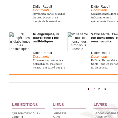
Didier Raoult
Didier Raoult
Documents
Documents
Révolution dans l'évolution
Omniprésentes dans 
Oubliés Darwin et sa
littérature et nos
théorie de la sélection [...]
événements historiqu
[...]
Ni angéliques, ni
Votre santé. Tou
diaboliques : les
les mensonges q
antibiotiques
vous raconte.
Didier Raoult
Didier Raoult
Documents
Documents
En moins d’un siècle, les
Pr Didier Raoult Votre
antibiotiques, molécules
Santé Tous les mens
miracle, ont sauvé des [...]
qu’on vous [...]
1
2
<
>
L
L
L
ES EDITIONS
IENS
IVRES
Qui sommes-nous ?
Jeunesse
Bandes dessiné
Contact
Sites
Beaux livres