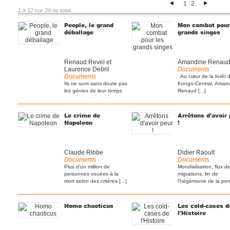
1
2
<
>
1 à 12 sur 24 au total
People, le grand
Mon combat pour
déballage
grands singes
Renaud Revel et
Amandine Renau
Laurence Debril
Documents
Documents
Au cœur de la forêt 
Ils ne sont sans doute pas
Kongo-Central, Aman
les génies de leur temps
Renaud [...]
mais ils ont réussi à [...]
Le crime de
Arrêtons d'avoir 
Napoleon
!
Claude Ribbe
Didier Raoult
Documents
Documents
Plus d'un million de
Mondialisation, flux d
personnes vouées à la
migrations, fin de
mort selon des critères [...]
l’hégémonie de la pe
[...]
Homo chaoticus
Les cold-cases d
l'Histoire