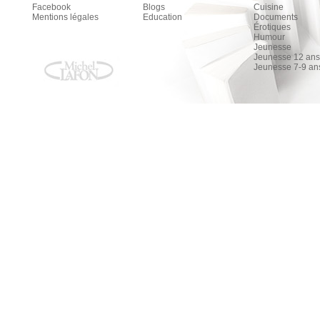
Facebook
Blogs
Cuisine
Mentions légales
Education
Documents
Érotiques
Humour
Jeunesse
Jeunesse 12 ans 
Jeunesse 7-9 an